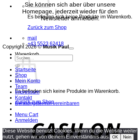
Sie können sich aber über unsere
Homepage, jederzeit wieder für den
Es befinden sich keine Produkte im Warenkorb.
Newsletter anmelden.
Zurück zum Shop
mail
+43 5523 62418
Copyright 2026 ©
Musik Paul
o
P
Warenkorb
Suchen
P
S
nach:
A
E
C
Startseite
C
M
Shop
S
Mein Konto
V
Team
Es befinden sich keine Produkte im Warenkorb.
Impressum
Kontakt
Zurück zum Shop
Beratungstermin vereinbaren
Menu Cart
o
Anmelden
P
Diese Website benutzt Cookies. Wenn du die Website weiter
nutzt, gehen wir von deinem Einverständnis aus.
OK
Nein