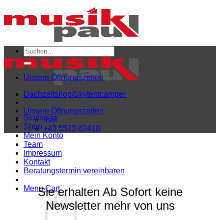
Zum
Inhalt
springen
Suchen
nach:
Unsere Öffnungszeiten
Dachzeltshop/Skytentcamper
Unsere Öffnungszeiten
Startseite
mail
Shop
+43 5523 62418
Mein Konto
Team
Impressum
Kontakt
Beratungstermin vereinbaren
Menu Cart
Sie erhalten Ab Sofort keine
Newsletter mehr von uns