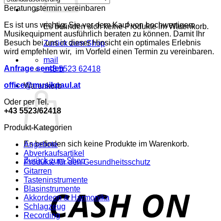
Beratungstermin vereinbaren
Es ist uns wichtig, Sie vor dem Kauf von hochwertigem
Es befinden sich keine Produkte im Warenkorb.
Musikequipment ausführlich beraten zu können. Damit Ihr
Besuch bei uns in dieser Hinsicht ein optimales Erlebnis
Zurück zum Shop
wird empfehlen wir, im Vorfeld einen Termin zu vereinbaren.
mail
Anfrage senden
+43 5523 62418
office@musikpaul.at
Warenkorb
Oder per Tel.
+43 5523/62418
Produkt-Kategorien
Es befinden sich keine Produkte im Warenkorb.
Angebote
Abverkaufsartikel
Zurück zum Shop
Produkte für den Gesundheitsschutz
Gitarren
Tasteninstrumente
o
Blasinstrumente
P
Akkordeon & Harmonika
Schlagzeug
Recording