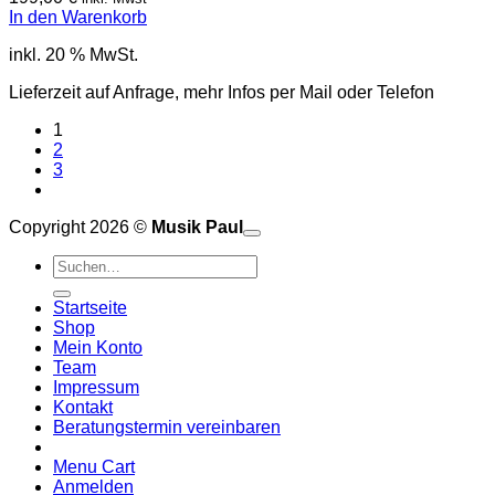
In den Warenkorb
inkl. 20 % MwSt.
Lieferzeit auf Anfrage, mehr Infos per Mail oder Telefon
1
2
3
Copyright 2026 ©
Musik Paul
o
P
Suchen
P
S
nach:
A
E
C
Startseite
C
M
Shop
S
Mein Konto
V
Team
Impressum
Kontakt
Beratungstermin vereinbaren
Menu Cart
Anmelden