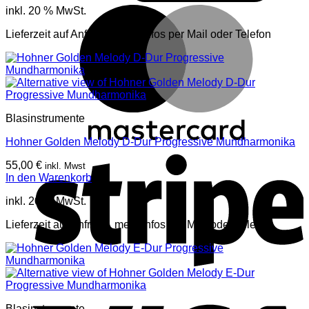
M
inkl. 20 % MwSt.
Lieferzeit auf Anfrage, mehr Infos per Mail oder Telefon
Blasinstrumente
Hohner Golden Melody D-Dur Progressive Mundharmonika
S
55,00
€
inkl. Mwst
In den Warenkorb
inkl. 20 % MwSt.
Lieferzeit auf Anfrage, mehr Infos per Mail oder Telefon
V
Blasinstrumente