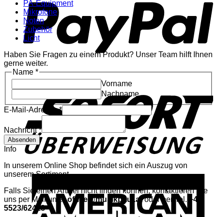
PA-Equipment
Mikrofone
Noten
Zubehör
Licht
Haben Sie Fragen zu einem Produkt? Unser Team hilft Ihnen
gerne weiter.
Name
*
S
Vorname
Nachname
Name
E-Mail-Adresse
*
Nachricht
E-
Nachricht
*
Mail-
Absenden
Adresse
Info
In unserem Online Shop befindet sich ein Auszug von
unserem Sortiment.
A
E
Falls Sie einen Artikel nicht finden können, kontaktieren Sie
uns per Mail unter
office@musikpaul.at
oder per Tel.
+43
5523/62418