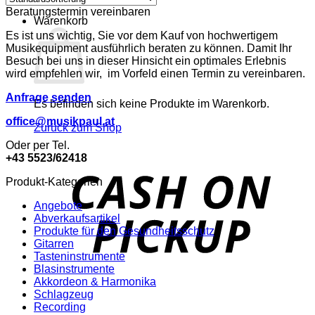
Beratungstermin vereinbaren
Warenkorb
Es ist uns wichtig, Sie vor dem Kauf von hochwertigem
Musikequipment ausführlich beraten zu können. Damit Ihr
Besuch bei uns in dieser Hinsicht ein optimales Erlebnis
wird empfehlen wir, im Vorfeld einen Termin zu vereinbaren.
Anfrage senden
Es befinden sich keine Produkte im Warenkorb.
office@musikpaul.at
Zurück zum Shop
Oder per Tel.
+43 5523/62418
o
P
Produkt-Kategorien
Angebote
Abverkaufsartikel
Produkte für den Gesundheitsschutz
Gitarren
Tasteninstrumente
Blasinstrumente
Akkordeon & Harmonika
P
Schlagzeug
Recording