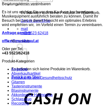
Beratungstermin vereinbaren
Es ist uns wichtig, Sie vor dem Kauf von hochwertigem
Es befinden sich keine Produkte im Warenkorb.
Musikequipment ausführlich beraten zu können. Damit Ihr
Besuch bei uns in dieser Hinsicht ein optimales Erlebnis
Zurück zum Shop
wird empfehlen wir, im Vorfeld einen Termin zu vereinbaren.
mail
Anfrage senden
+43 5523 62418
office@musikpaul.at
Warenkorb
Oder per Tel.
+43 5523/62418
Produkt-Kategorien
Es befinden sich keine Produkte im Warenkorb.
Angebote
Abverkaufsartikel
Zurück zum Shop
Produkte für den Gesundheitsschutz
Gitarren
Tasteninstrumente
o
Blasinstrumente
P
Akkordeon & Harmonika
Schlagzeug
Recording