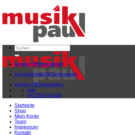
Zum
Inhalt
springen
Suchen
nach:
Unsere Öffnungszeiten
Dachzeltshop/Skytentcamper
Unsere Öffnungszeiten
mail
+43 5523 62418
Startseite
Shop
Mein Konto
Team
Impressum
Kontakt