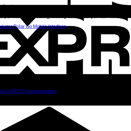
 Sortiment.
ns per Mail unter
office@musikpaul.at
oder per Tel.
+43 5523/