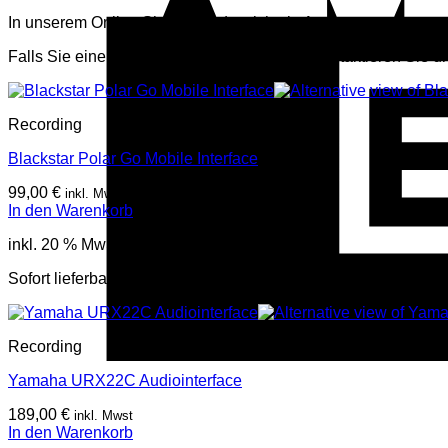
In unserem Online Shop befindet sich ein Auszug von unserem
Falls Sie einen Artikel nicht finden können, kontaktieren Sie u
Recording
Blackstar Polar Go Mobile Interface
99,00
€
inkl. Mwst
In den Warenkorb
inkl. 20 % MwSt.
Sofort lieferbar
Recording
Yamaha URX22C Audiointerface
189,00
€
inkl. Mwst
In den Warenkorb