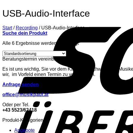
USB-Audio-Interface
Start
/
Recording
/
USB-Audio-Interface
Suche dein Produkt
Alle 6 Ergebnisse werden angezeigt
Beratungstermin vereinbaren
Es ist uns wichtig, Sie vor dem Kauf von hochwertigem Musike
wir, im Vorfeld einen Termin zu vereinbaren.
Anfrage senden
office@musikpaul.at
Oder per Tel.
+43 5523/62418
Produkt-Kategorien
Angebote