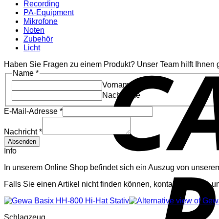
Recording
PA-Equipment
Mikrofone
Noten
Zubehör
Licht
Haben Sie Fragen zu einem Produkt? Unser Team hilft Ihnen g
Name
*
Vorname
Nachname
E-Mail-Adresse
*
Nachricht
Name
Nachricht
*
E-
Absenden
Mail-
Info
Adresse
In unserem Online Shop befindet sich ein Auszug von unserem
Falls Sie einen Artikel nicht finden können, kontaktieren Sie u
Schlagzeug