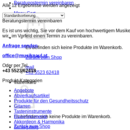
Beratungstermin vereinbaren
Alle 12 Ergebnisse werden angezeigt
Menu Cart
Beratungstermin vereinbaren
Es ist uns wichtig, Sie vor dem Kauf von hochwertigem Musike
wir, im Vorfeld einen Termin zu vereinbaren.
Anfrage senden
Es befinden sich keine Produkte im Warenkorb.
office@musikpaul.at
Zurück zum Shop
Oder per Tel.
mail
+43 5523/62418
+43 5523 62418
Produkt-Kategorien
Warenkorb
Angebote
Abverkaufsartikel
Produkte für den Gesundheitsschutz
Gitarren
Tasteninstrumente
Blasinstrumente
Es befinden sich keine Produkte im Warenkorb.
Akkordeon & Harmonika
Zurück zum Shop
Schlagzeug