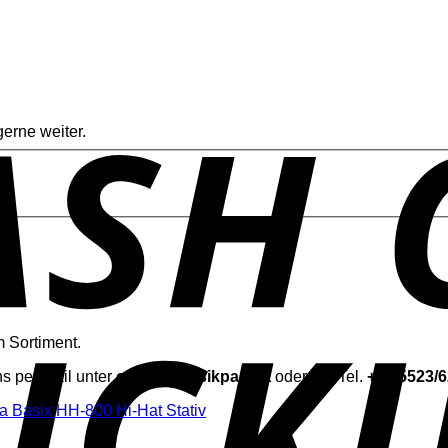
erne weiter.
 Sortiment.
ns per Mail unter
office@musikpaul.at
oder per Tel.
+43 5523/