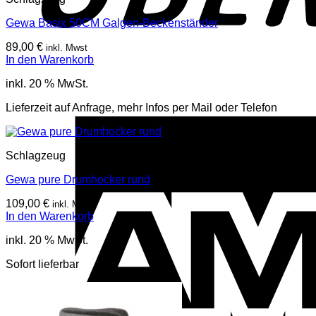
Gewa Basix 50CM Galgen-Beckenständer
89,00
€
inkl. Mwst
In den Warenkorb
inkl. 20 % MwSt.
Lieferzeit auf Anfrage, mehr Infos per Mail oder Telefon
Schlagzeug
Gewa pure Drumhocker rund
109,00
€
inkl. Mwst
In den Warenkorb
inkl. 20 % MwSt.
Sofort lieferbar