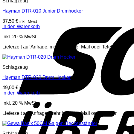
Schlagzeug
Hayman DTR-010 Junior Drumhocker
37,50
€
inkl. Mwst
In den Warenkorb
inkl. 20 % MwSt.
Lieferzeit auf Anfrage, mehr Infos per Mail oder Telefon
Schlagzeug
Hayman DTR-020 Drum Hocker
49,00
€
inkl. Mwst
In den Warenkorb
inkl. 20 % MwSt.
Lieferzeit auf Anfrage, mehr Infos per Mail oder Telefon
Schlagzeug