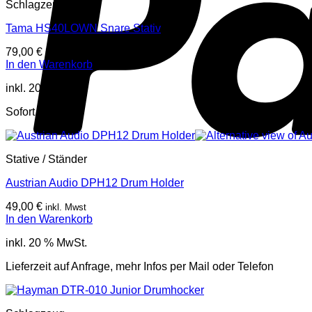
Schlagzeug
Tama HS40LOWN Snare Stativ
79,00
€
inkl. Mwst
In den Warenkorb
inkl. 20 % MwSt.
Sofort lieferbar
Stative / Ständer
Austrian Audio DPH12 Drum Holder
49,00
€
inkl. Mwst
In den Warenkorb
inkl. 20 % MwSt.
Lieferzeit auf Anfrage, mehr Infos per Mail oder Telefon