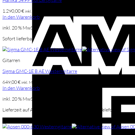
Hanika 54 PF Konzertgitarre
1.290,00
€
inkl. Mwst
In den Warenkorb
inkl. 20 % MwSt.
Sofort lieferbar
Gitarren
Sigma GMC-1E B AE Westerngitarre
649,00
€
inkl. Mwst
In den Warenkorb
inkl. 20 % MwSt.
Lieferzeit auf Anfrage, mehr Infos per Mail oder Telefon
Angebot!