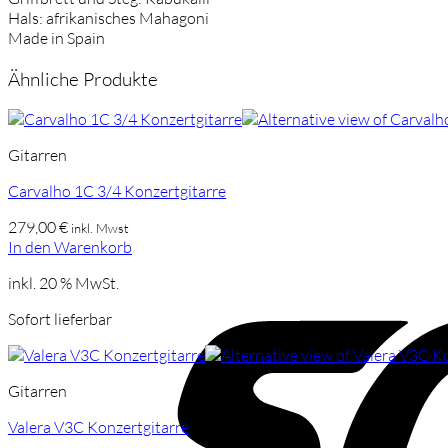
Hals: afrikanisches Mahagoni
Made in Spain
Ähnliche Produkte
Gitarren
Carvalho 1C 3/4 Konzertgitarre
279,00
€
inkl. Mwst
In den Warenkorb
inkl. 20 % MwSt.
Sofort lieferbar
Gitarren
Valera V3C Konzertgitarre