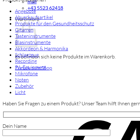
mail
+43 5523 62418
Angebote
Abverkaufsartikel
Warenkorb
Produkte für den Gesundheitsschutz
Gitarren
Tasteninstrumente
Blasinstrumente
Akkordeon & Harmonika
Schlagzeug
Es befinden sich keine Produkte im Warenkorb.
Recording
PA-Equipment
Zurück zum Shop
Mikrofone
Noten
Zubehör
Licht
Haben Sie Fragen zu einem Produkt? Unser Team hilft Ihnen gern
Dein Name