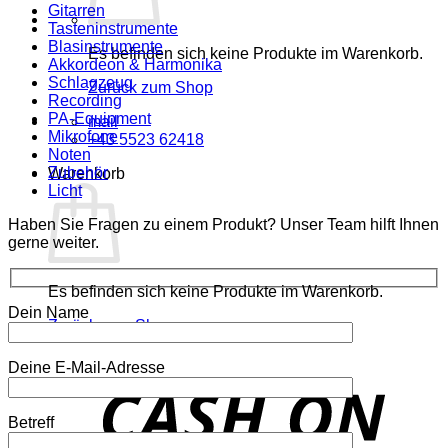
Gitarren
Tasteninstrumente
Blasinstrumente
Es befinden sich keine Produkte im Warenkorb.
Akkordeon & Harmonika
Schlagzeug
Zurück zum Shop
Recording
PA-Equipment
mail
Mikrofone
+43 5523 62418
Noten
Zubehör
Warenkorb
Licht
Haben Sie Fragen zu einem Produkt? Unser Team hilft Ihnen
gerne weiter.
Es befinden sich keine Produkte im Warenkorb.
Dein Name
Zurück zum Shop
Deine E-Mail-Adresse
o
P
Betreff