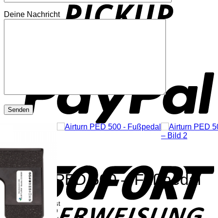
Deine Nachricht
P
S
Airturn PED 500 – Fußpedal
99,00
€
inkl. Mwst