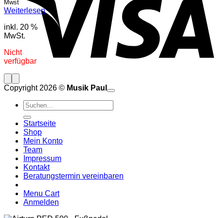
Mwst
Weiterlesen
inkl. 20 %
MwSt.
Nicht
verfügbar
Copyright 2026 ©
Musik Paul
o
P
Suchen
P
S
nach:
A
E
C
Startseite
C
M
Shop
S
Mein Konto
V
Team
Impressum
Kontakt
Beratungstermin vereinbaren
Menu Cart
Anmelden