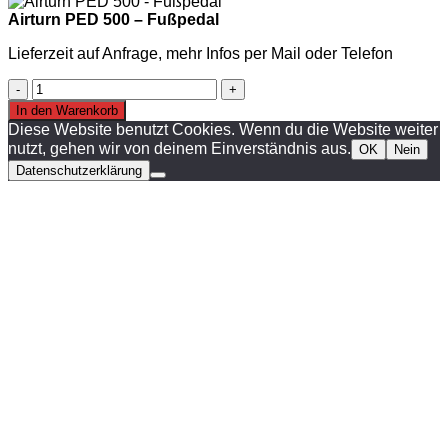
Airturn PED 500 – Fußpedal
Lieferzeit auf Anfrage, mehr Infos per Mail oder Telefon
Airturn
PED
In den Warenkorb
500
Diese Website benutzt Cookies. Wenn du die Website weiter
-
nutzt, gehen wir von deinem Einverständnis aus.
OK
Nein
Fußpedal
Datenschutzerklärung
Menge