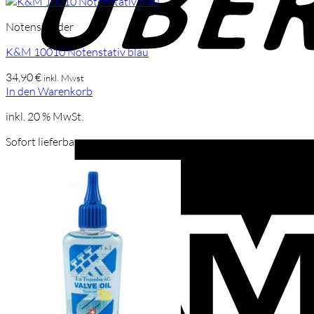
Notenständer
K&M 10010 Notenstativ blau
34,90
€
inkl. Mwst
In den Warenkorb
inkl. 20 % MwSt.
Sofort lieferbar