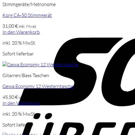
Stimmgeräte/Metronome
Korg CA-50 Stimmgerät
31,00
€
inkl. Mwst
In den Warenkorb
inkl. 20 % MwSt.
Sofort lieferbar
Gitarren/Bass Taschen
Gewa Economy 12 Westerntasche
45,50
€
inkl. Mwst
In den Warenkorb
inkl. 20 % MwSt.
Sofort lieferbar