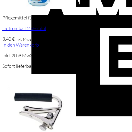
Pflegemittel für Blasinstrumente
La Tromba T2 Ventilöl
8,40
€
inkl. Mwst
In den Warenkorb
inkl. 20 % MwSt.
Sofort lieferbar