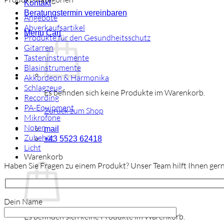
Kontakt
Beratungstermin vereinbaren
Angebote
Abverkaufsartikel
Menu Cart
Produkte für den Gesundheitsschutz
Gitarren
Tasteninstrumente
Blasinstrumente
Akkordeon & Harmonika
Schlagzeug
Es befinden sich keine Produkte im Warenkorb.
Recording
PA-Equipment
Zurück zum Shop
Mikrofone
Noten
mail
Zubehör
+43 5523 62418
Licht
Warenkorb
Haben Sie Fragen zu einem Produkt? Unser Team hilft Ihnen gern
Dein Name
Es befinden sich keine Produkte im Warenkorb.