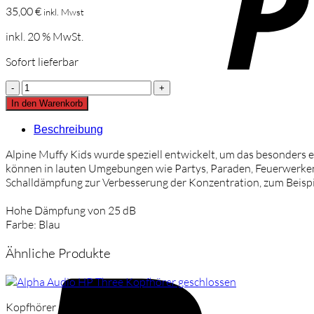
35,00
€
inkl. Mwst
inkl. 20 % MwSt.
Sofort lieferbar
Alpine
Muffy
In den Warenkorb
Kids
Gehörschutz
Beschreibung
blau
Alpine Muffy Kids wurde speziell entwickelt, um das besonders
Menge
können in lauten Umgebungen wie Partys, Paraden, Feuerwerken
Schalldämpfung zur Verbesserung der Konzentration, zum Beispiel
Hohe Dämpfung von 25 dB
Farbe: Blau
Ähnliche Produkte
Kopfhörer