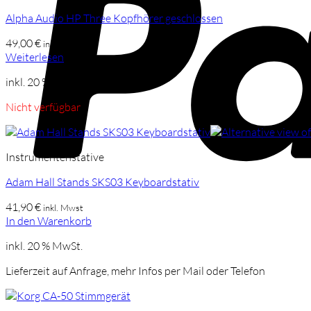
Alpha Audio HP Three Kopfhörer geschlossen
49,00
€
inkl. Mwst
Weiterlesen
inkl. 20 % MwSt.
Nicht verfügbar
Instrumentenstative
Adam Hall Stands SKS03 Keyboardstativ
41,90
€
inkl. Mwst
In den Warenkorb
inkl. 20 % MwSt.
Lieferzeit auf Anfrage, mehr Infos per Mail oder Telefon