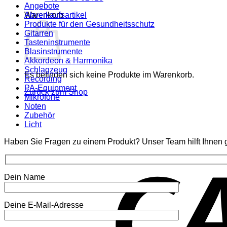
Angebote
Warenkorb
Abverkaufsartikel
Produkte für den Gesundheitsschutz
Gitarren
Tasteninstrumente
Blasinstrumente
Akkordeon & Harmonika
Schlagzeug
Es befinden sich keine Produkte im Warenkorb.
Recording
PA-Equipment
Zurück zum Shop
Mikrofone
Noten
Zubehör
Licht
Haben Sie Fragen zu einem Produkt? Unser Team hilft Ihnen g
Dein Name
Deine E-Mail-Adresse