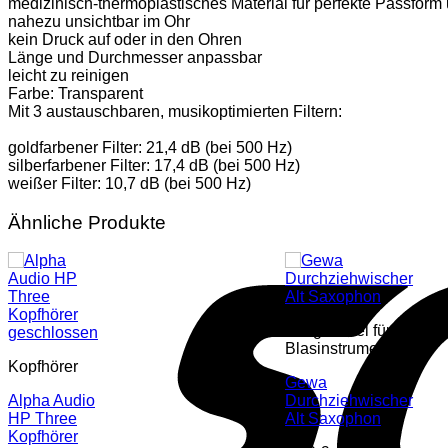
medizinisch-thermoplastisches Material für perfekte Passfor
nahezu unsichtbar im Ohr
kein Druck auf oder in den Ohren
Länge und Durchmesser anpassbar
leicht zu reinigen
Farbe: Transparent
Mit 3 austauschbaren, musikoptimierten Filtern:
goldfarbener Filter: 21,4 dB (bei 500 Hz)
silberfarbener Filter: 17,4 dB (bei 500 Hz)
weißer Filter: 10,7 dB (bei 500 Hz)
Ähnliche Produkte
Pflegemittel für
Blasinstrumente
Kopfhörer
Gewa
Alpha Audio
Durchziehwischer
HP Three
Alt Saxophon
Kopfhörer