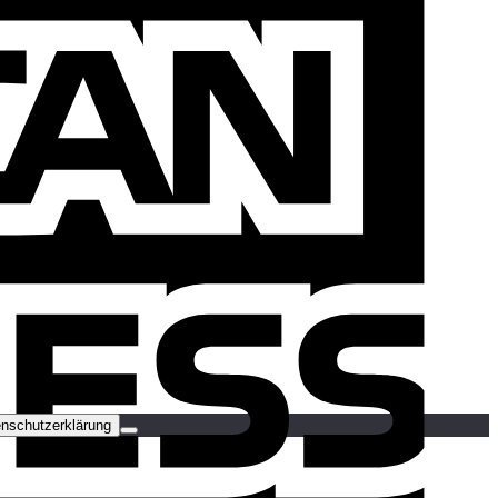
S
V
nschutzerklärung