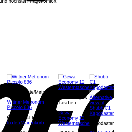
m und höchsten Tragekomfort
Stimmgeräte/Metronome
Gitarren/Bass
Wittner Metronom
Taschen
Piccolo 836
Gewa
65,70
€
inkl. Mwst
Economy 12
In den Warenkorb
Westerntasche
Kapodaster