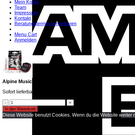
Mein Konto
Team
Impressum
Kontakt
Beratungstermin vereinbaren
Menu Cart
Anmelden
Alpine MusicSafe Pro 2 Earplugs
Sofort lieferbar
Alpine
MusicSafe
In den Warenkorb
Pro
Diese Website benutzt Cookies. Wenn du die Website weiter n
2
Earplugs
Menge