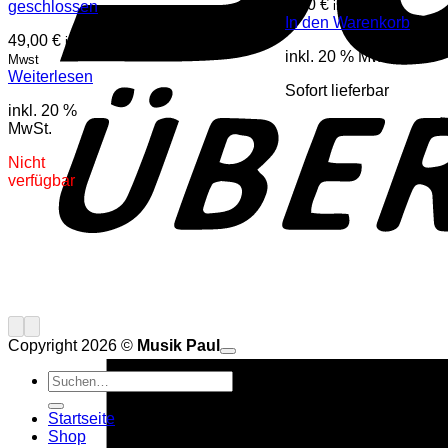
8,30
€
geschlossen
inkl. Mwst
In den Warenkorb
49,00
€
inkl.
inkl. 20 % MwSt.
Mwst
Weiterlesen
Sofort lieferbar
inkl. 20 %
MwSt.
Nicht
verfügbar
Copyright 2026 ©
Musik Paul
Suchen
nach:
Startseite
Shop