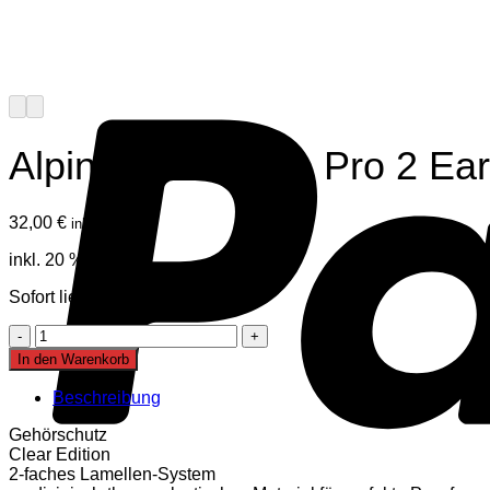
Alpine MusicSafe Pro 2 Ea
32,00
€
inkl. Mwst
inkl. 20 % MwSt.
Sofort lieferbar
Alpine
MusicSafe
In den Warenkorb
Pro
2
Beschreibung
Earplugs
Menge
Gehörschutz
Clear Edition
2-faches Lamellen-System