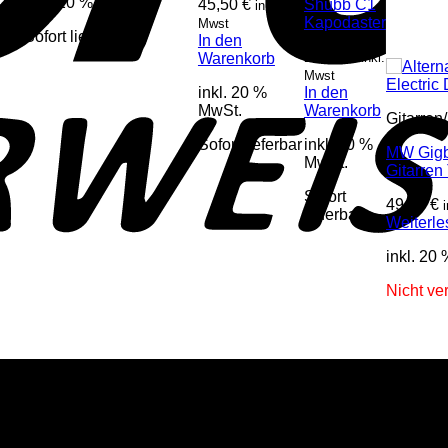
inkl. 20 % MwSt.
45,50
€
Shubb C1
inkl.
Kapodaster
Mwst
Sofort lieferbar
In den
26,50
€
Warenkorb
inkl.
Mwst
inkl. 20 %
In den
MwSt.
Warenkorb
Gitarren
Sofort lieferbar
inkl. 20 %
MW Gigba
MwSt.
Gitarren
Sofort
49,00
€
lieferbar
Weiterle
inkl. 20
Nicht ve