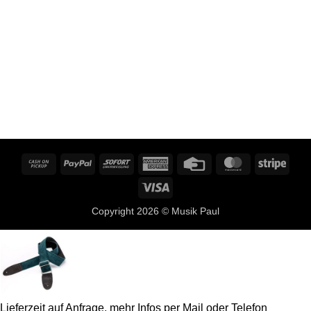
Cash
PayPal
Sofort
American
Credit
MasterCard
Stripe
on
Express
Card
Visa
Pickup
Copyright 2026 ©
Musik Paul
Lieferzeit auf Anfrage, mehr Infos per Mail oder Telefon