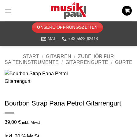
Zum
Inhalt
springen
UNSERE ÖFFNUNGSZEITEN
MAIL
+43 5523 62418
START
/
GITARREN
/
ZUBEHÖR FÜR
SAITENINSTRUMENTE
/
GITARRENGURTE
/
GURTE
Bourbon Strap Pana Petrol Gitarrengurt
39,00
€
inkl. Mwst
inkl. 20 % MwSt.