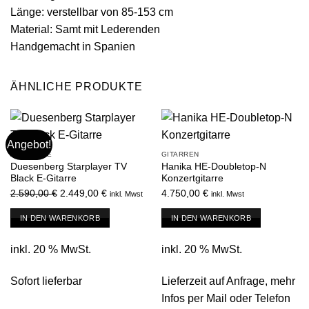
Länge: verstellbar von 85-153 cm
Material: Samt mit Lederenden
Handgemacht in Spanien
ÄHNLICHE PRODUKTE
Angebot!
ANGEBOTE
GITARREN
Duesenberg Starplayer TV
Hanika HE-Doubletop-N
Black E-Gitarre
Konzertgitarre
Ursprünglicher
Aktueller
2.590,00
€
2.449,00
€
4.750,00
€
inkl. Mwst
inkl. Mwst
Preis
Preis
IN DEN WARENKORB
IN DEN WARENKORB
war:
ist:
2.590,00 €
2.449,00 €.
inkl. 20 % MwSt.
inkl. 20 % MwSt.
Sofort lieferbar
Lieferzeit auf Anfrage, mehr
Infos per Mail oder Telefon