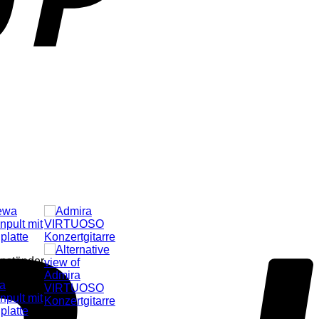
P
nständer
a
npult mit
platte