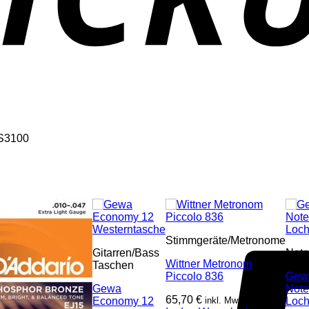
-S3100
Stimmgeräte/Metronome
Gitarren/Bass
Note
Wittner Metronom
Taschen
Piccolo 836
Gew
Gewa
Note
65,70
€
Economy 12
inkl. Mwst
Loch