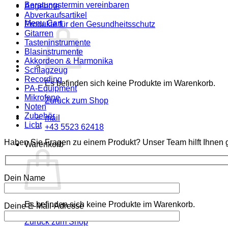
Beratungstermin vereinbaren
Angebote
Abverkaufsartikel
Menu Cart
Produkte für den Gesundheitsschutz
Gitarren
Tasteninstrumente
Blasinstrumente
Akkordeon & Harmonika
Schlagzeug
Recording
Es befinden sich keine Produkte im Warenkorb.
PA-Equipment
Mikrofone
Zurück zum Shop
Noten
Zubehör
mail
Licht
+43 5523 62418
Haben Sie Fragen zu einem Produkt? Unser Team hilft Ihnen g
Warenkorb
Dein Name
Es befinden sich keine Produkte im Warenkorb.
Deine E-Mail-Adresse
Zurück zum Shop