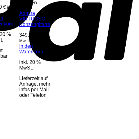
Gitarren
60
€
inkl.
Admira
en
VIRTUOSO
enkorb
Konzertgitarre
. 20 %
349,00
€
inkl.
t.
Mwst
In den
rt
Warenkorb
rbar
inkl. 20 %
MwSt.
Lieferzeit auf
Anfrage, mehr
Infos per Mail
oder Telefon
o
P
P
S
A
S
E
C