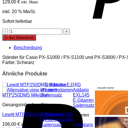
129,00
€
inkl. Mwst
inkl. 20 % MwSt.
Sofort lieferbar
Casio
CS-
In den Warenkorb
68
PBK
Beschreibung
Privia
Stativ
Ständer für Casio PX-S1000 / PX-S1100 und PX-S3000 / PX
Menge
Farbe: Schwarz
Ähnliche Produkte
Gesangsmikrofone
Gitarren
Lewitt MTP250DMS Mikrofon
D Addario EJ16
Gitarren
Westerngitarren
106,00
€
inkl. Mwst
Saitensatz
D Addario