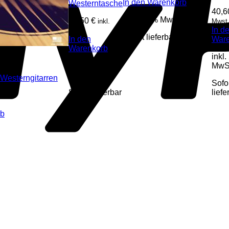
In den Warenkorb
Westerntasche
40,
inkl. 20 % MwSt.
45,50
€
inkl.
Mwst
In d
Mwst
Sofort lieferbar
In den
War
Warenkorb
inkl
inkl. 20 %
MwS
MwSt.
Westerngitarren
Sofo
Sofort lieferbar
liefe
rb
.