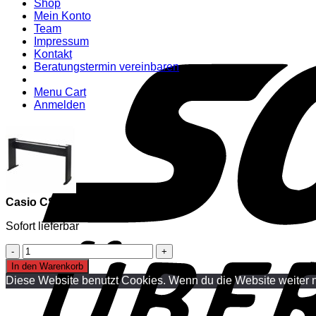
Shop
Mein Konto
Team
Impressum
Kontakt
Beratungstermin vereinbaren
Menu Cart
Anmelden
Casio CS-68 PBK Privia Stativ
Sofort lieferbar
Casio
CS-
In den Warenkorb
68
Diese Website benutzt Cookies. Wenn du die Website weiter n
PBK
Privia
Stativ