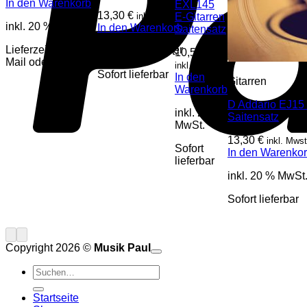
In den Warenkorb
EXL145
13,30
€
inkl. Mwst
E-Gitarren
inkl. 20 % MwSt.
In den Warenkorb
Saitensatz
Lieferzeit auf Anfrage, mehr Infos per
inkl. 20 % MwSt.
10,50
€
Mail oder Telefon
inkl. Mwst
Sofort lieferbar
In den
Gitarren
Warenkorb
D Addario EJ15 
inkl. 20 %
Saitensatz
MwSt.
13,30
€
inkl. Mwst
Sofort
In den Warenko
lieferbar
inkl. 20 % MwSt
Sofort lieferbar
Copyright 2026 ©
Musik Paul
Suchen
nach:
Startseite