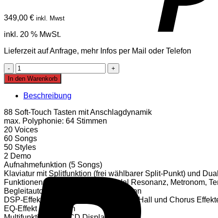
349,00
€
inkl. Mwst
inkl. 20 % MwSt.
Lieferzeit auf Anfrage, mehr Infos per Mail oder Telefon
Classic
Cantabile
In den Warenkorb
SP-
150
Beschreibung
BK
Stagepiano
88 Soft-Touch Tasten mit Anschlagdynamik
Menge
max. Polyphonie: 64 Stimmen
20 Voices
60 Songs
50 Styles
2 Demo
Aufnahmefunktion (5 Songs)
Klaviatur mit Splitfunktion (frei wählbarer Split-Punkt) und Du
Funktionen: Transpose, Tune, Pedal Resonanz, Metronom, Te
Begleitautomatik mit Fill In A/B-Funktion
DSP-Effekt mit einstellbaren multilevel Hall und Chorus Effekt
EQ-Effekt mit 5 Arten
Multifunktionales LCD Display