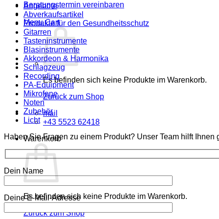
Beratungstermin vereinbaren
Angebote
Abverkaufsartikel
Menu Cart
Produkte für den Gesundheitsschutz
Gitarren
Tasteninstrumente
Blasinstrumente
Akkordeon & Harmonika
Schlagzeug
Recording
Es befinden sich keine Produkte im Warenkorb.
PA-Equipment
Mikrofone
Zurück zum Shop
Noten
Zubehör
mail
Licht
+43 5523 62418
Haben Sie Fragen zu einem Produkt? Unser Team hilft Ihnen g
Warenkorb
Dein Name
Es befinden sich keine Produkte im Warenkorb.
Deine E-Mail-Adresse
Zurück zum Shop