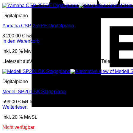
Digitalpiano
Yamaha CSP-255PE Digitalpiano
3.200,00
€
inkl. Mwst
In den Warenkorb
inkl. 20 % MwSt.
Lieferzeit auf Anfrage, mehr Infos per Mail oder Telefon
Digitalpiano
Medeli SP201 BK Stagepiano
599,00
€
inkl. Mwst
Weiterlesen
inkl. 20 % MwSt.
Nicht verfügbar