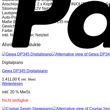
Anschlüsse: DC IN, 2 x Kopfhörer, AUX IN/OUT, USB-MIDI, Sus
Stromversorgung: 12V Netzteil
Lautsprecher: 2 x 20 Watt, 8 Ohm
Auto-Power-Off
Maße (B x T x H): 1355 x 355 x 135 mm
Gewicht: 11,4 kg
Farbe: schwarz
inkl. Notenständer, Netzteil
Ähnliche Produkte
Digitalpiano
Gewa DP345 Digitalpiano
1.411,00
€
inkl. Mwst
Weiterlesen
inkl. 20 % MwSt.
Nicht verfügbar