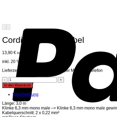
Cordial CII3 PR Kabel
13,90
€
inkl. Mwst
inkl. 20 % MwSt.
Lieferzeit auf Anfrage, mehr Infos per Mail oder Telefon
Cordial
CII3
In den Warenkorb
PR
Kabel
Beschreibung
Menge
Länge: 3,0 m
Klinke 6,3 mm mono male –> Klinke 6,3 mm mono male gewin
Kabelquerschnitt: 2 x 0,22 mm²