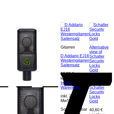
S
Gitarren
D Addario EJ16
Westerngitarren
Saitensatz
13,30
€
inkl.
Mwst
Gitarren
In den
Warenkorb
Schaller
Security
inkl. 20 %
Locks
MwSt.
Gold
Sofort lieferbar
40,60
€