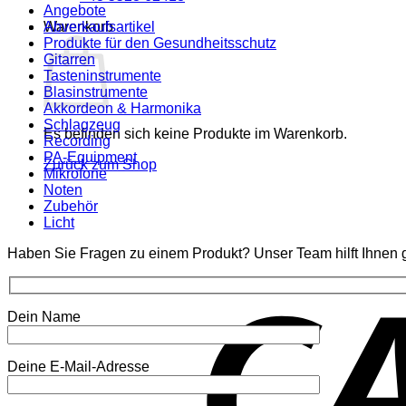
Angebote
Warenkorb
Abverkaufsartikel
Produkte für den Gesundheitsschutz
Gitarren
Tasteninstrumente
Blasinstrumente
Akkordeon & Harmonika
Schlagzeug
Es befinden sich keine Produkte im Warenkorb.
Recording
PA-Equipment
Zurück zum Shop
Mikrofone
Noten
Zubehör
Licht
Haben Sie Fragen zu einem Produkt? Unser Team hilft Ihnen g
Dein Name
Deine E-Mail-Adresse