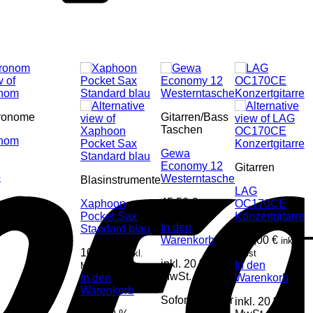
tronome
Gitarren/Bass
Taschen
onom
Gewa
Economy 12
Gitarren
b
Westerntasche
Blasinstrumente
LAG
45,50
€
Xaphoon
inkl.
OC170CE
Pocket Sax
Mwst
Konzertgitarre
In den
Standard blau
Warenkorb
579,00
€
inkl.
108,00
€
inkl.
Mwst
inkl. 20 %
In den
Mwst
MwSt.
In den
Warenkorb
Warenkorb
Sofort lieferbar
inkl. 20 %