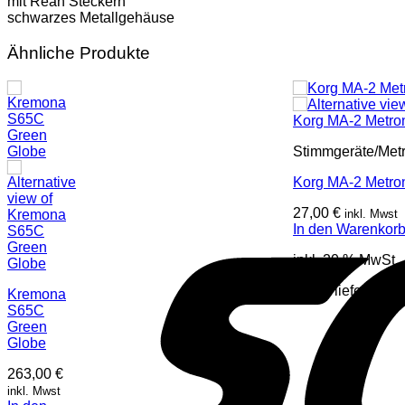
mit Rean Steckern
schwarzes Metallgehäuse
Ähnliche Produkte
Stimmgeräte/Me
Korg MA-2 Metr
27,00
€
inkl. Mwst
In den Warenkor
inkl. 20 % MwSt.
Sofort lieferbar
Kremona
S65C
Green
Globe
263,00
€
inkl. Mwst