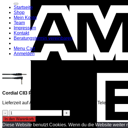
nach:
Startseite
Shop
Mein Konto
Team
Impressum
Kontakt
Beratungstermin vereinbaren
Menu Cart
Anmelden
Cordial CII3 PR Kabel
Lieferzeit auf Anfrage, mehr Infos per Mail oder Telefon
Cordial
CII3
In den Warenkorb
PR
Diese Website benutzt Cookies. Wenn du die Website weiter n
Kabel