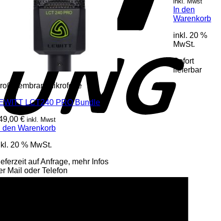
inkl. Mwst
In den
Warenkorb
inkl. 20 %
MwSt.
Sofort
lieferbar
roßmembran-Mikrofone
EWITT LCT240 PRO Bundle
49,00
€
inkl. Mwst
n den Warenkorb
nkl. 20 % MwSt.
ieferzeit auf Anfrage, mehr Infos
er Mail oder Telefon
A
E
o
P
P
S