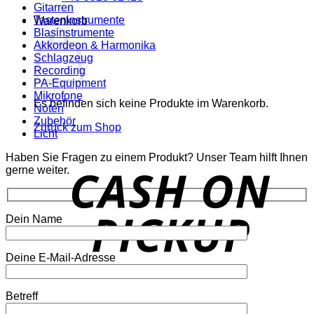
Gitarren
Tasteninstrumente
Warenkorb
Blasinstrumente
Akkordeon & Harmonika
Schlagzeug
Recording
PA-Equipment
Mikrofone
Es befinden sich keine Produkte im Warenkorb.
Noten
Zubehör
Zurück zum Shop
Licht
Haben Sie Fragen zu einem Produkt? Unser Team hilft Ihnen
o
gerne weiter.
P
Dein Name
Deine E-Mail-Adresse
P
Betreff