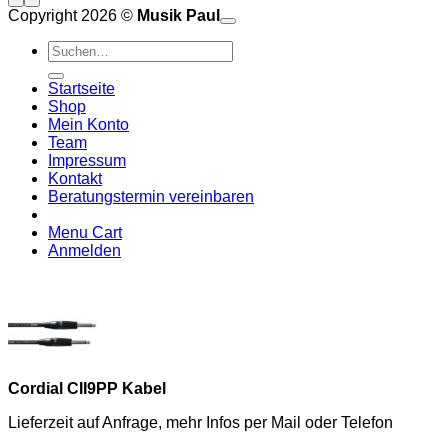
Copyright 2026 ©
Musik Paul
o
P
Suchen
P
S
nach:
A
E
C
Startseite
C
M
Shop
S
Mein Konto
V
Team
Impressum
Kontakt
Beratungstermin vereinbaren
Menu Cart
Anmelden
Cordial CII9PP Kabel
Lieferzeit auf Anfrage, mehr Infos per Mail oder Telefon