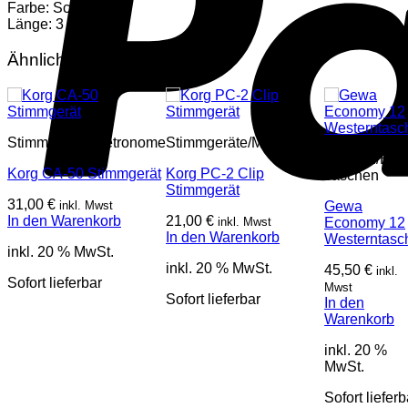
Farbe: Schwarz
Länge: 3 m
Ähnliche Produkte
Stimmgeräte/Metronome
Stimmgeräte/Metronome
Gitarren/Bas
Korg CA-50 Stimmgerät
Korg PC-2 Clip
Taschen
Stimmgerät
31,00
€
inkl. Mwst
Gewa
In den Warenkorb
21,00
€
inkl. Mwst
Economy 12
In den Warenkorb
Westerntasc
inkl. 20 % MwSt.
inkl. 20 % MwSt.
45,50
€
inkl.
Sofort lieferbar
Mwst
Sofort lieferbar
In den
Warenkorb
inkl. 20 %
MwSt.
Sofort lieferb