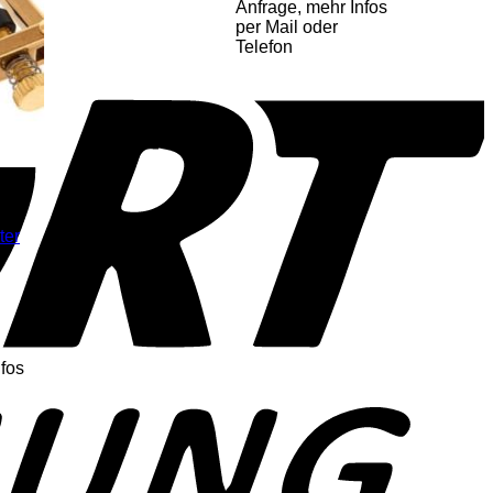
Anfrage, mehr Infos
per Mail oder
Telefon
ter
nfos
o
P
P
S