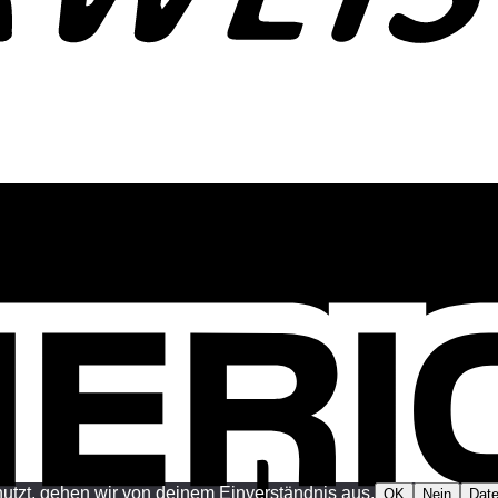
utzt, gehen wir von deinem Einverständnis aus.
OK
Nein
Date