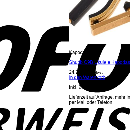
Kapodaster
Shubb C9B Ukulele Kapodas
24,70
€
inkl. Mwst
In den Warenkorb
inkl. 20 % MwSt.
Lieferzeit auf Anfrage, mehr I
per Mail oder Telefon