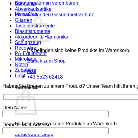
Beratungstermin vereinbaren
Angebote
Abverkaufsartikel
Menu Cart
Produkte für den Gesundheitsschutz
Gitarren
Tasteninstrumente
Blasinstrumente
Akkordeon & Harmonika
Schlagzeug
Recording
Es befinden sich keine Produkte im Warenkorb.
PA-Equipment
Mikrofone
Zurück zum Shop
Noten
Zubehör
mail
Licht
+43 5523 62418
Haben Sie Fragen zu einem Produkt? Unser Team hilft Ihnen g
Warenkorb
Dein Name
Es befinden sich keine Produkte im Warenkorb.
Deine E-Mail-Adresse
Zurück zum Shop