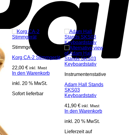
Stimmgeräte/Metronome
Korg CA-2 Stimmgerät
22,00
€
inkl. Mwst
In den Warenkorb
Instrumentenstative
inkl. 20 % MwSt.
Adam Hall Stands
SKS03
Sofort lieferbar
Keyboardstativ
41,90
€
inkl. Mwst
In den Warenkorb
inkl. 20 % MwSt.
S
Lieferzeit auf