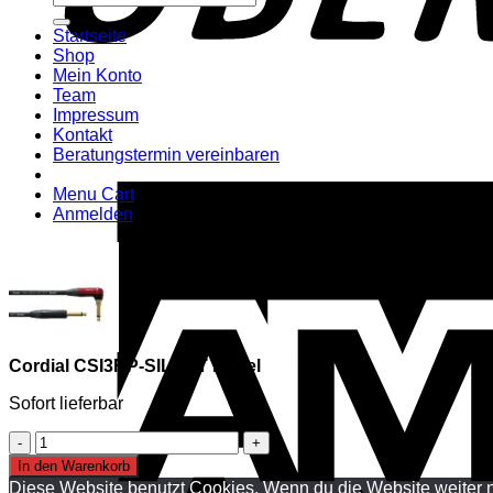
nach:
Startseite
Shop
Mein Konto
Team
Impressum
Kontakt
Beratungstermin vereinbaren
Menu Cart
Anmelden
Cordial CSI3RP-SILENT Kabel
Sofort lieferbar
Cordial
CSI3RP-
In den Warenkorb
SILENT
Diese Website benutzt Cookies. Wenn du die Website weiter n