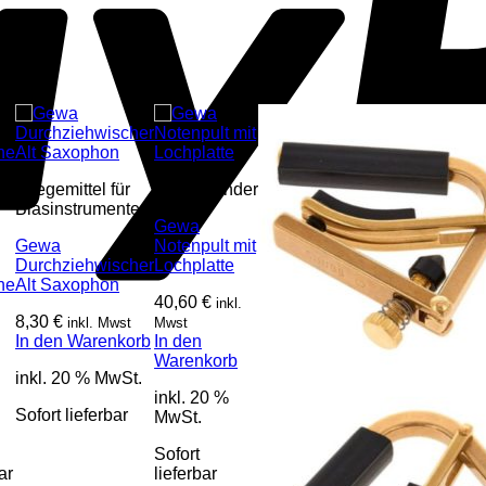
s
Pflegemittel für
Notenständer
Blasinstrumente
Gewa
Gewa
Notenpult mit
Durchziehwischer
Lochplatte
he
Alt Saxophon
40,60
€
inkl.
8,30
€
inkl. Mwst
Mwst
In den Warenkorb
In den
Warenkorb
inkl. 20 % MwSt.
inkl. 20 %
Sofort lieferbar
MwSt.
Sofort
ar
lieferbar