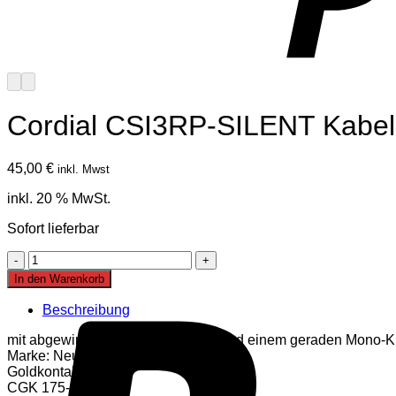
Cordial CSI3RP-SILENT Kabel
45,00
€
inkl. Mwst
inkl. 20 % MwSt.
Sofort lieferbar
Cordial
CSI3RP-
In den Warenkorb
SILENT
Kabel
Beschreibung
Menge
mit abgewinkeltem Silent-Stecker und einem geraden Mono-K
Marke: Neutrik
Goldkontakte
CGK 175-Kabel