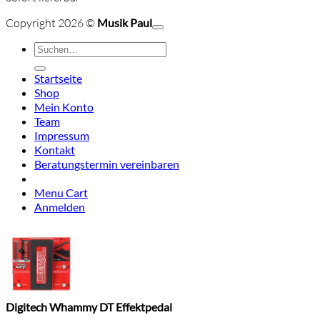
C
Copyright 2026 ©
Musik Paul
o
P
Suchen
P
S
nach:
A
Startseite
E
C
Shop
C
M
Mein Konto
S
Team
V
Impressum
Kontakt
Beratungstermin vereinbaren
Menu Cart
Anmelden
Digitech Whammy DT Effektpedal