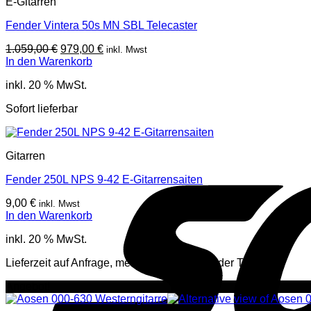
E-Gitarren
Fender Vintera 50s MN SBL Telecaster
Ursprünglicher
Aktueller
1.059,00
€
979,00
€
inkl. Mwst
Preis
Preis
In den Warenkorb
war:
ist:
inkl. 20 % MwSt.
1.059,00 €
979,00 €.
Sofort lieferbar
Gitarren
Fender 250L NPS 9-42 E-Gitarrensaiten
9,00
€
inkl. Mwst
In den Warenkorb
inkl. 20 % MwSt.
Lieferzeit auf Anfrage, mehr Infos per Mail oder Telefon
Angebot!