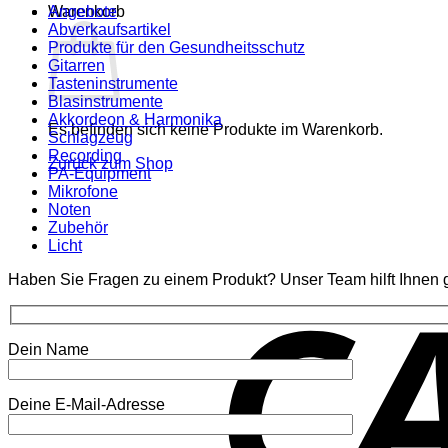
Warenkorb
Angebote
Abverkaufsartikel
Produkte für den Gesundheitsschutz
Gitarren
Tasteninstrumente
Blasinstrumente
Akkordeon & Harmonika
Es befinden sich keine Produkte im Warenkorb.
Schlagzeug
Recording
Zurück zum Shop
PA-Equipment
Mikrofone
Noten
Zubehör
Licht
Haben Sie Fragen zu einem Produkt? Unser Team hilft Ihnen g
Dein Name
Deine E-Mail-Adresse