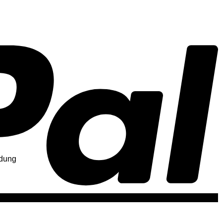
üdung