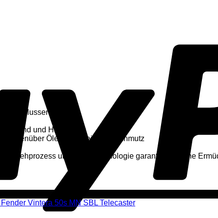
zu beeinflussen
derstand und Haltbarkeit
ung gegenüber Ölen, Schweiß und Schmutz
 Drahtziehprozess und RPS Technologie garantieren keine Erm