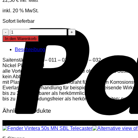
22,50
€
inkl. Mwst
inkl. 20 % MwSt.
Sofort lieferbar
Ernie
Ball
In den Warenkorb
Paradigm
09-
Beschreibung
42
E-
Saitenstärken: 009 – 011 – 016 – 024w – 032 – 042
Gitarrensaiten
Nickel Plated Steel
Menge
alle Vorteile einer beschichteten Saite ohne Ton und Sustain 
kein Abblättern
mit Plasma behandelter Wickeldraht für erhöhten Korrosionswi
Everlast Nano-Behandlung für beispiellos abweisende Wirk
bis zu 37% dehnbarer als herkömmliche Saiten
bis zu 70% ermüdungsfreier als herkömmliche Saiten: neuer
Ähnliche Produkte
Angebot!