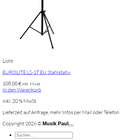
Licht
EUROLITE LS-1T EU Stahlstativ
108,00
€
inkl. Mwst
In den Warenkorb
inkl. 20 % MwSt.
Lieferzeit auf Anfrage, mehr Infos per Mail oder Telefon
C
Copyright 2026 ©
Musik Paul
o
P
Suchen
P
S