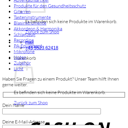
Abverkaufsartikel
Produkte für den Gesundheitsschutz
Gitarren
Tasteninstrumente
Es befinden sich keine Produkte im Warenkorb.
Blasinstrumente
Akkordeon & Harmonika
Zurück zum Shop
Schlagzeug
Recording
mail
PA-Equipment
+43 5523 62418
Mikrofone
Noten
Warenkorb
Zubehör
Licht
Haben Sie Fragen zu einem Produkt? Unser Team hilft Ihnen
gerne weiter.
Es befinden sich keine Produkte im Warenkorb.
Zurück zum Shop
Dein Name
C
o
Deine E-Mail-Adresse
P