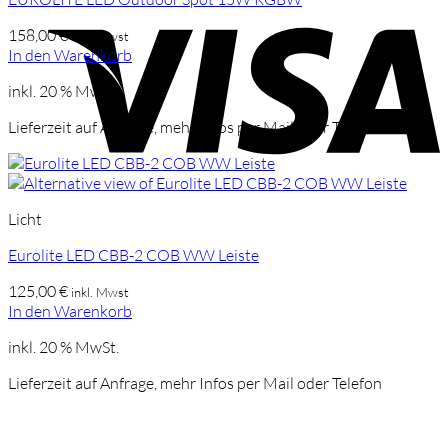
V
158,00
€
inkl. Mwst
In den Warenkorb
inkl. 20 % MwSt.
Lieferzeit auf Anfrage, mehr Infos per Mail oder Telefon
Licht
Eurolite LED CBB-2 COB WW Leiste
125,00
€
inkl. Mwst
In den Warenkorb
inkl. 20 % MwSt.
Lieferzeit auf Anfrage, mehr Infos per Mail oder Telefon