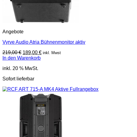
Angebote
Vyrve Audio Atria Bühnenmonitor aktiv
Ursprünglicher
Aktueller
219,00
€
189,00
€
inkl. Mwst
Preis
Preis
In den Warenkorb
war:
ist:
inkl. 20 % MwSt.
219,00 €
189,00 €.
Sofort lieferbar