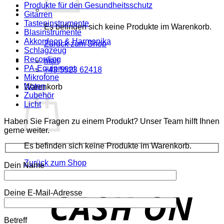
Produkte für den Gesundheitsschutz
Gitarren
Tasteninstrumente
Es befinden sich keine Produkte im Warenkorb.
Blasinstrumente
Akkordeon & Harmonika
Zurück zum Shop
Schlagzeug
Recording
mail
PA-Equipment
+43 5523 62418
Mikrofone
Noten
Warenkorb
Zubehör
Licht
Haben Sie Fragen zu einem Produkt? Unser Team hilft Ihnen
gerne weiter.
Es befinden sich keine Produkte im Warenkorb.
Zurück zum Shop
Dein Name
o
Deine E-Mail-Adresse
P
Betreff