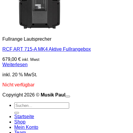
Fullrange Lautsprecher
RCF ART 715-A MK4 Aktive Fullrangebox
679,00
€
inkl. Mwst
Weiterlesen
inkl. 20 % MwSt.
Nicht verfügbar
Copyright 2026 ©
Musik Paul
o
P
Suchen
P
S
nach:
A
E
C
Startseite
C
M
Shop
S
Mein Konto
V
Team