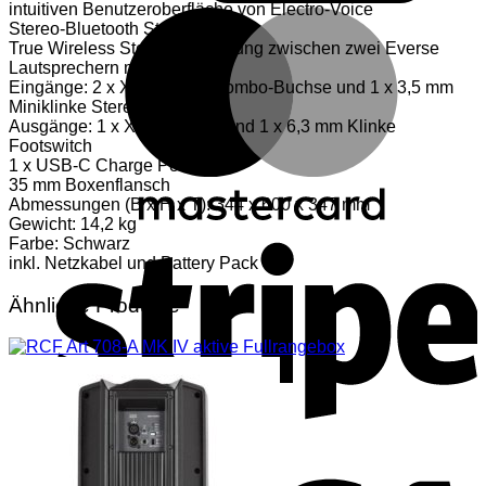
intuitiven Benutzeroberfläche von Electro-Voice
M
Stereo-Bluetooth Streaming
True Wireless Stereo Verbindung zwischen zwei Everse
Lautsprechern möglich
Eingänge: 2 x XLR/Klinke Combo-Buchse und 1 x 3,5 mm
Miniklinke Stereo
Ausgänge: 1 x XLR Mix Out und 1 x 6,3 mm Klinke
Footswitch
1 x USB-C Charge Port
35 mm Boxenflansch
Abmessungen (B x H x T): 344 x 600 x 347 mm
Gewicht: 14,2 kg
S
Farbe: Schwarz
inkl. Netzkabel und Battery Pack
Ähnliche Produkte
V