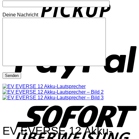
Deine Nachricht
P
S
EV EVERSE 12 Akku-