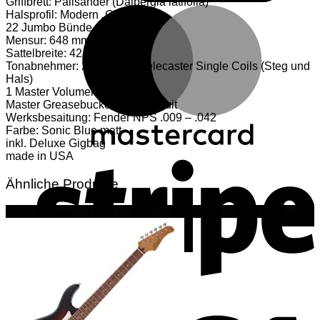
Griffbrett: Palisander (Dalbergia latifolia)
M
Gitarre
Halsprofil: Modern „C“
Menge
22 Jumbo Bünde
Mensur: 648 mm
Sattelbreite: 42 mm
Tonabnehmer: 2 Yosemite Telecaster Single Coils (Steg und
Hals)
1 Master Volumeregler
Master Greasebucket Tone Circuit
Werksbesaitung: Fender NPS .009 – .042
Farbe: Sonic Blue matt
inkl. Deluxe Gigbag
S
made in USA
Ähnliche Produkte
Angebot!
V