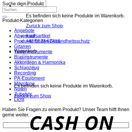
Suche dein Produkt
Suchen
nach:
Es befinden sich keine Produkte im Warenkorb.
Produkt-Kategorien
Zurück zum Shop
Angebote
mail
Abverkaufsartikel
+43 5523 62418
Produkte für den Gesundheitsschutz
Gitarren
Warenkorb
Tasteninstrumente
Blasinstrumente
Akkordeon & Harmonika
Schlagzeug
Recording
PA-Equipment
Mikrofone
Es befinden sich keine Produkte im Warenkorb.
Noten
Zubehör
Zurück zum Shop
Licht
Haben Sie Fragen zu einem Produkt? Unser Team hilft Ihnen
o
gerne weiter.
P