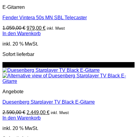
E-Gitarren
Fender Vintera 50s MN SBL Telecaster
Ursprünglicher
Aktueller
1.059,00
€
979,00
€
inkl. Mwst
Preis
Preis
In den Warenkorb
war:
ist:
inkl. 20 % MwSt.
1.059,00 €
979,00 €.
Sofort lieferbar
Angebot!
Angebote
Duesenberg Starplayer TV Black E-Gitarre
Ursprünglicher
Aktueller
2.590,00
€
2.449,00
€
inkl. Mwst
Preis
Preis
In den Warenkorb
war:
ist:
inkl. 20 % MwSt.
2.590,00 €
2.449,00 €.