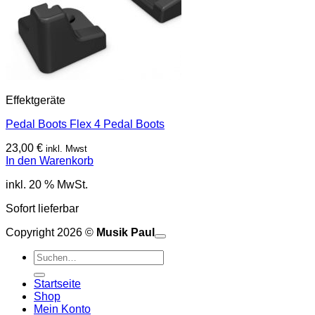
Effektgeräte
Pedal Boots Flex 4 Pedal Boots
23,00
€
inkl. Mwst
In den Warenkorb
inkl. 20 % MwSt.
Sofort lieferbar
Copyright 2026 ©
Musik Paul
o
P
Suchen
P
S
nach:
A
E
C
Startseite
C
M
Shop
S
Mein Konto