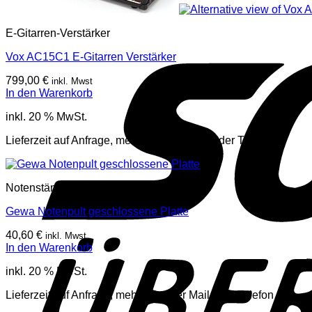
E-Gitarren-Verstärker
Vox AC15C1 E-Gitarren Verstärker
799,00
€
inkl. Mwst
In den Warenkorb
inkl. 20 % MwSt.
Lieferzeit auf Anfrage, mehr Infos per Mail oder Telefon
Notenständer
Gewa Notenpult geschlossene Platte
40,60
€
inkl. Mwst
In den Warenkorb
inkl. 20 % MwSt.
Lieferzeit auf Anfrage, mehr Infos per Mail oder Telefon