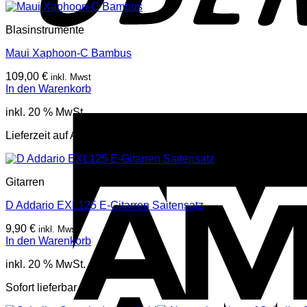
Blasinstrumente
Maui Xaphoon-C Bambus
109,00
€
inkl. Mwst
In den Warenkorb
inkl. 20 % MwSt.
Lieferzeit auf Anfrage, mehr Infos per Mail oder Telefon
Gitarren
D Addario EXL125 E-Gitarren Saitensatz
9,90
€
inkl. Mwst
In den Warenkorb
inkl. 20 % MwSt.
Sofort lieferbar