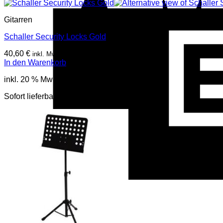
Gitarren
Schaller Security Locks Gold
40,60
€
inkl. Mwst
In den Warenkorb
inkl. 20 % MwSt.
Sofort lieferbar