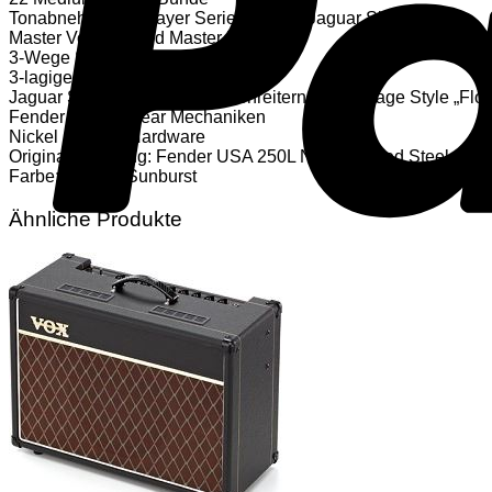
Tonabnehmer: 2 Player Serie Alnico 5 Jaguar Single Coils
Master Volume- und Master-Tonregler
3-Wege Schalter
3-lagiges Parchment Schlagbrett
Jaguar Steg mit Mustang Saitenreitern und Vintage Style „Floa
Fender ClassicGear Mechaniken
Nickel / Chrom Hardware
Originalbesaitung: Fender USA 250L Nickel Plated Steel .009 
Farbe: 3-Color Sunburst
Ähnliche Produkte