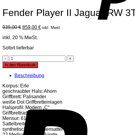
Fender Player II Jaguar RW 3
Ursprünglicher
Aktueller
939,00
€
859,00
€
inkl. Mwst
Preis
Preis
inkl. 20 % MwSt.
war:
ist:
939,00 €
859,00 €.
Sofort lieferbar
Fender
Player
In den Warenkorb
II
Jaguar
Beschreibung
RW
3TS
Korpus: Erle
Menge
geschraubter Hals: Ahorn
Griffbrett: Palisander
weiße Dot Griffbretteinlagen
Halsprofil: Modern „C“
Griffbrettradius: 241 mm (9,5″)
Mensur: 610 mm (24″)
Sattelbreite: 42 mm (1,650″)
synthetischer Knochensattel
22 Medium Jumbo Bünde