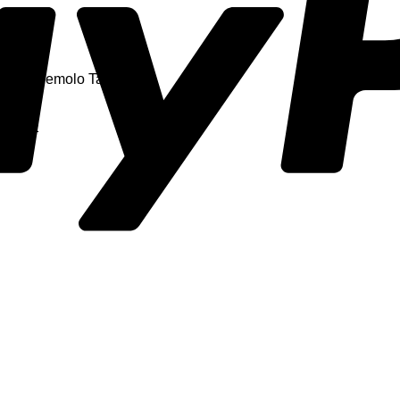
ting“ Tremolo Tailpiece
– .042