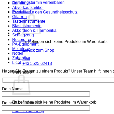
Beratungstermin vereinbaren
Angebote
Abverkaufsartikel
Menu Cart
Produkte für den Gesundheitsschutz
Gitarren
Tasteninstrumente
Blasinstrumente
Akkordeon & Harmonika
Schlagzeug
Recording
Es befinden sich keine Produkte im Warenkorb.
PA-Equipment
Mikrofone
Zurück zum Shop
Noten
Zubehör
mail
Licht
+43 5523 62418
Haben Sie Fragen zu einem Produkt? Unser Team hilft Ihnen g
Warenkorb
Dein Name
Es befinden sich keine Produkte im Warenkorb.
Deine E-Mail-Adresse
Zurück zum Shop