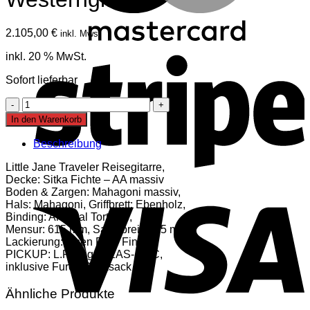
2.105,00
€
inkl. Mwst
S
inkl. 20 % MwSt.
Sofort lieferbar
Furch
LJ-
In den Warenkorb
10-
SME
Beschreibung
Little
Jane
Little Jane Traveler Reisegitarre,
Westerngitarre
Decke: Sitka Fichte – AA massiv
V
Menge
Boden & Zargen: Mahagoni massiv,
Hals: Mahagoni, Griffbrett: Ebenholz,
Binding: Artificial Tortoise,
Mensur: 615 mm, Sattelbreite: 45 mm,
Lackierung: Open Pore Finish,
PICKUP: L.R.Baggs EAS- VTC,
inklusive Furch Rucksack
Ähnliche Produkte