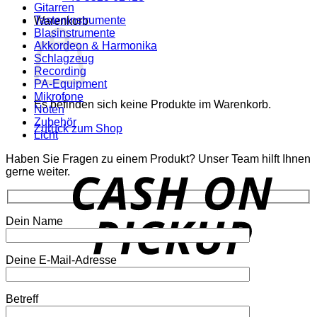
Gitarren
Tasteninstrumente
Warenkorb
Blasinstrumente
Akkordeon & Harmonika
Schlagzeug
Recording
PA-Equipment
Mikrofone
Es befinden sich keine Produkte im Warenkorb.
Noten
Zubehör
Zurück zum Shop
Licht
Haben Sie Fragen zu einem Produkt? Unser Team hilft Ihnen
o
gerne weiter.
P
Dein Name
Deine E-Mail-Adresse
P
Betreff