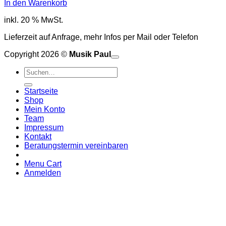
In den Warenkorb
inkl. 20 % MwSt.
Lieferzeit auf Anfrage, mehr Infos per Mail oder Telefon
Copyright 2026 ©
Musik Paul
o
P
Suchen
P
S
nach:
A
E
C
Startseite
C
M
Shop
S
Mein Konto
V
Team
Impressum
Kontakt
Beratungstermin vereinbaren
Menu Cart
Anmelden