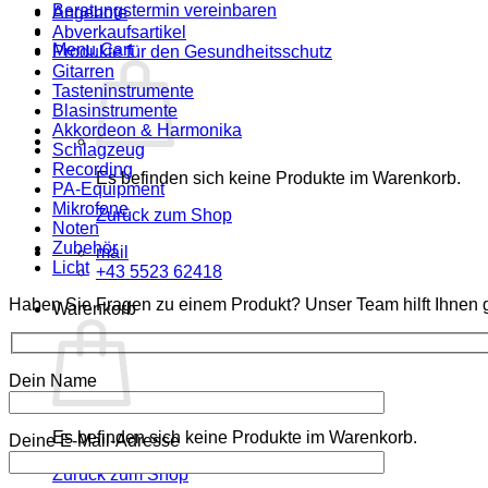
Beratungstermin vereinbaren
Angebote
Abverkaufsartikel
Menu Cart
Produkte für den Gesundheitsschutz
Gitarren
Tasteninstrumente
Blasinstrumente
Akkordeon & Harmonika
Schlagzeug
Recording
Es befinden sich keine Produkte im Warenkorb.
PA-Equipment
Mikrofone
Zurück zum Shop
Noten
Zubehör
mail
Licht
+43 5523 62418
Haben Sie Fragen zu einem Produkt? Unser Team hilft Ihnen g
Warenkorb
Dein Name
Es befinden sich keine Produkte im Warenkorb.
Deine E-Mail-Adresse
Zurück zum Shop