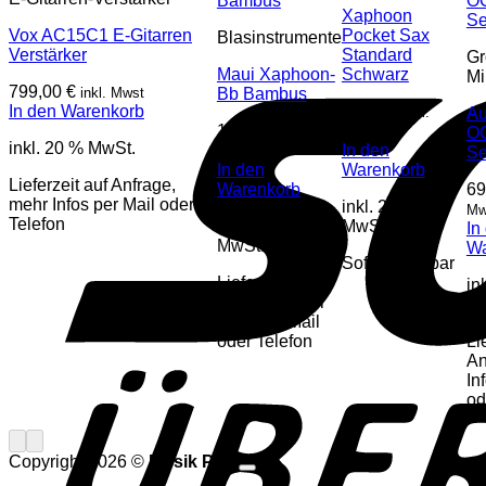
Xaphoon
Vox AC15C1 E-Gitarren
Pocket Sax
Blasinstrumente
Verstärker
Standard
Gr
Maui Xaphoon-
Schwarz
Mi
799,00
€
inkl. Mwst
Bb Bambus
In den Warenkorb
85,00
€
inkl.
Au
120,00
€
inkl.
Mwst
OC
inkl. 20 % MwSt.
In den
Mwst
Se
In den
Warenkorb
Lieferzeit auf Anfrage,
Warenkorb
69
mehr Infos per Mail oder
inkl. 20 %
Mw
Telefon
inkl. 20 %
MwSt.
In
MwSt.
Wa
Sofort lieferbar
Lieferzeit auf
in
Anfrage, mehr
Mw
Infos per Mail
oder Telefon
Li
An
In
od
Copyright 2026 ©
Musik Paul