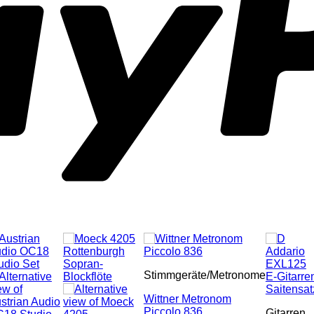
Stimmgeräte/Metronome
Wittner Metronom
Piccolo 836
Gitarren