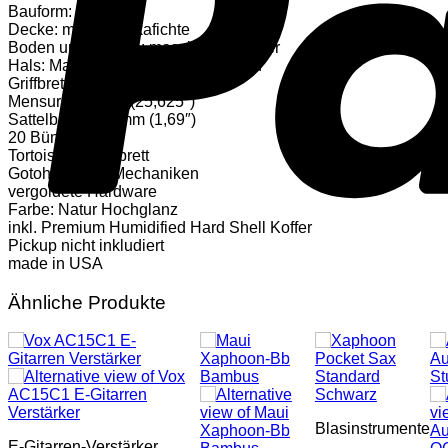
Westerngitarre
Bauform: Jumbo
Menge
Decke: massiv Sitkafichte
Boden und Zargen: massiv Palisander
Hals: Mahagoni mit Walnussstreifen
Griffbrett: Ebenholz
Mensur: 651 mm (25,625″)
Sattelbreite: 43 mm (1,69″)
20 Bünde
Tortoise Schlagbrett
Gotoh SE 700 Mechaniken
vergoldete Hardware
Farbe: Natur Hochglanz
inkl. Premium Humidified Hard Shell Koffer
Pickup nicht inkludiert
made in USA
Ähnliche Produkte
Blasinstrumente
E-Gitarren-Verstärker