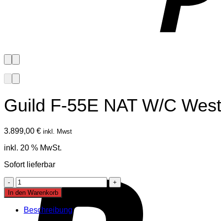
Guild F-55E NAT W/C Weste
3.899,00
€
inkl. Mwst
inkl. 20 % MwSt.
Sofort lieferbar
Guild
F-
In den Warenkorb
55E
NAT
Beschreibung
W/C