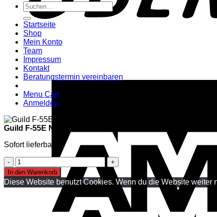
Suchen
nach:
Startseite
Shop
Mein Konto
Team
Impressum
Kontakt
Beratungstermin vereinbaren
Menu Cart
Anmelden
Guild F-55E NAT W/C Westerngitarre
Sofort lieferbar
Guild
F-
In den Warenkorb
55E
Diese Website benutzt Cookies. Wenn du die Website weiter n
NAT
W/C
Westerngitarre
Menge