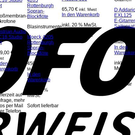
65,70
€
inkl. Mwst
D Addari
In den Warenkorb
EXL125
oßmembran-
E-Gitarre
krofone
inkl. 20 % MwSt.
Saitensat
Blasinstrumente
strian Audio
Sofort lieferbar
9,90
€
18 Studio
Moeck 4205
inkl
t
Rottenburgh
Mwst
In den
Sopran-
9,00
€
Warenkor
inkl.
Blockflöte
st
inkl. 20 %
 den
450,00
€
inkl.
MwSt.
renkorb
Mwst
In den
Sofort
kl. 20 %
Warenkorb
lieferbar
St.
inkl. 20 %
eferzeit auf
MwSt.
frage, mehr
fos per Mail
Sofort lieferbar
er Telefon