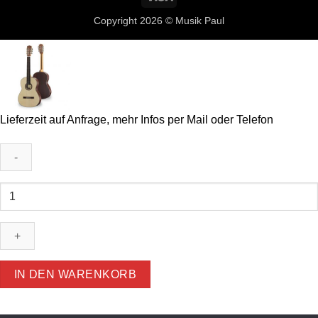
Pickup
Copyright 2026 ©
Musik Paul
Lieferzeit auf Anfrage, mehr Infos per Mail oder Telefon
Hanika
Natural-
PF
Konzertgitarre
Menge
IN DEN WARENKORB