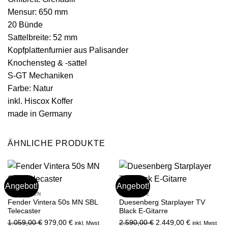
Mensur: 650 mm
20 Bünde
Sattelbreite: 52 mm
Kopfplattenfurnier aus Palisander
Knochensteg & -sattel
S-GT Mechaniken
Farbe: Natur
inkl. Hiscox Koffer
made in Germany
ÄHNLICHE PRODUKTE
Angebot!
Angebot!
E-GITARREN
ANGEBOTE
Fender Vintera 50s MN SBL
Duesenberg Starplayer TV
Telecaster
Black E-Gitarre
Ursprünglicher
Aktueller
Ursprünglicher
Aktueller
1.059,00
€
979,00
€
2.590,00
€
2.449,00
€
inkl. Mwst
inkl. Mwst