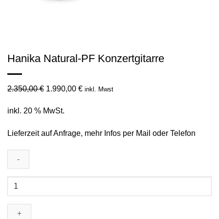
Hanika Natural-PF Konzertgitarre
Ursprünglicher
Aktueller
2.350,00
€
1.990,00
€
inkl. Mwst
Preis
Preis
inkl. 20 % MwSt.
war:
ist:
2.350,00 €
1.990,00 €.
Lieferzeit auf Anfrage, mehr Infos per Mail oder Telefon
Hanika
Natural-
PF
Konzertgitarre