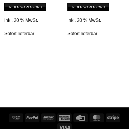
Preis
Preis
Preis
Preis
IN DEN WARENKORB
IN DEN WARENKORB
war:
ist:
war:
ist:
1.059,00 €
979,00 €.
2.590,00 €
2.449,00 €.
inkl. 20 % MwSt.
inkl. 20 % MwSt.
Sofort lieferbar
Sofort lieferbar
Cash
PayPal
Sofort
American
Credit
MasterCard
Stripe
on
Express
Card
Visa