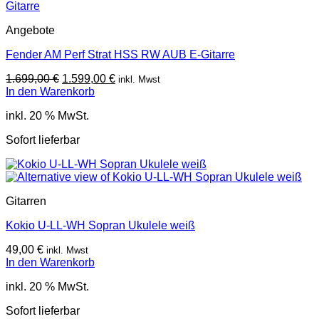
Angebote
Fender AM Perf Strat HSS RW AUB E-Gitarre
Ursprünglicher
Aktueller
1.699,00
€
1.599,00
€
inkl. Mwst
Preis
Preis
In den Warenkorb
war:
ist:
inkl. 20 % MwSt.
1.699,00 €
1.599,00 €.
Sofort lieferbar
Gitarren
Kokio U-LL-WH Sopran Ukulele weiß
49,00
€
inkl. Mwst
In den Warenkorb
inkl. 20 % MwSt.
Sofort lieferbar