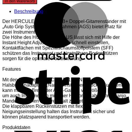
In den Warenkorb
M
422B+
Gitarrenständer
Beschreibung
Menge
Der HERCULES HCGS-422B+ Doppel-Gitarrenständer mit
„Auto Grip System“-Halsaufnahmen (AGS) bietet Platz für
zwei Instrumente.
Die Höhe des HCGS-422B PLUS lässt sich mit Hilfe der
Instant Height Adjustment Clutch schnell einstellen,
Kontaktflächen mit Spezialschaumstoffpolstern (SFF)
schützen das Instrument und einstellbare Bodenstützen
sorgen für die optimale Positionierung.
S
Features
Mit den beiliegenden HCHA-301 N.I.N.A.
Halsbreitenadaptern (Narrow Instrument Neck Adjustment)
kann man die Breite der AGS-Gabeln vergrößern,
um auch Instrumenten mit einer Halsbreite ab 28mm (Banjo,
Mandoline) einen sicheren Halt zu bieten.
Die klappbaren Rückenstützen mit flexibler
Neigungseinstellung halten das Instrument sicher und
können platzsparend transportiert werden.
V
Produktdaten