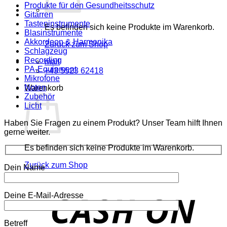
Produkte für den Gesundheitsschutz
Gitarren
Tasteninstrumente
Es befinden sich keine Produkte im Warenkorb.
Blasinstrumente
Akkordeon & Harmonika
Zurück zum Shop
Schlagzeug
Recording
mail
PA-Equipment
+43 5523 62418
Mikrofone
Noten
Warenkorb
Zubehör
Licht
Haben Sie Fragen zu einem Produkt? Unser Team hilft Ihnen
gerne weiter.
Es befinden sich keine Produkte im Warenkorb.
Zurück zum Shop
Dein Name
o
Deine E-Mail-Adresse
P
Betreff