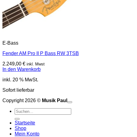
E-Bass
Fender AM Pro II P Bass RW 3TSB
2.249,00
€
inkl. Mwst
In den Warenkorb
inkl. 20 % MwSt.
Sofort lieferbar
Copyright 2026 ©
Musik Paul
o
P
Suchen
P
S
nach:
A
E
C
Startseite
C
M
Shop
S
Mein Konto