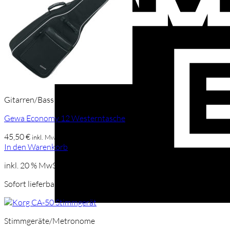
Gitarren/Bass Taschen
Gewa Economy 12 Westerntasche
45,50
€
inkl. Mwst
In den Warenkorb
inkl. 20 % MwSt.
Sofort lieferbar
Stimmgeräte/Metronome