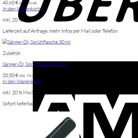
40,60
€
inkl. Mwst
In den Warenkorb
inkl. 20 % MwSt.
Lieferzeit auf Anfrage, mehr Infos per Mail oder Telefon
Zubehör
Sänger-Öl, Sprühflasche 30 ml
20,50
€
inkl. Mwst
In den Warenkorb
inkl. 20 % MwSt.
Sofort lieferbar