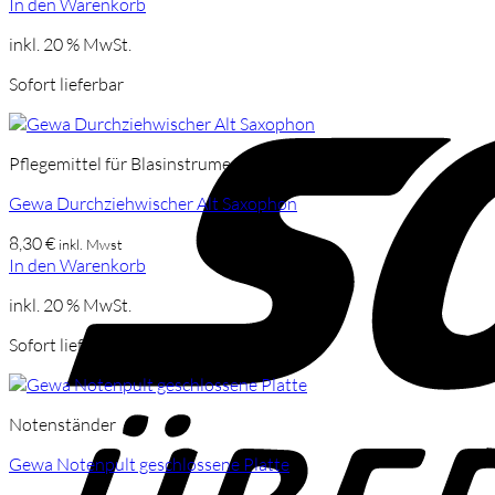
In den Warenkorb
inkl. 20 % MwSt.
Sofort lieferbar
Pflegemittel für Blasinstrumente
Gewa Durchziehwischer Alt Saxophon
8,30
€
inkl. Mwst
In den Warenkorb
inkl. 20 % MwSt.
Sofort lieferbar
Notenständer
Gewa Notenpult geschlossene Platte