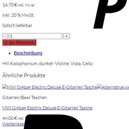
14,70
€
inkl. Mwst
inkl. 20 % MwSt.
Sofort lieferbar
Hill
Kolophonium,
In den Warenkorb
dunkel
Violine
Beschreibung
Menge
Hill Kolophonium, dunkel- Violine, Viola, Cello
Ähnliche Produkte
Gitarren/Bass Taschen
MW Gigbag Electric Deluxe E-Gitarren Tasche
49,00
€
inkl. Mwst
Weiterlesen