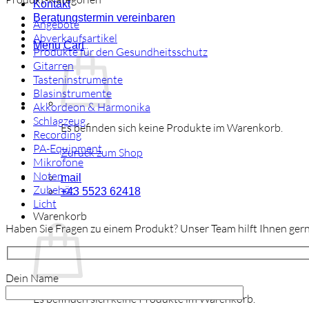
Kontakt
Beratungstermin vereinbaren
Angebote
Abverkaufsartikel
Menu Cart
Produkte für den Gesundheitsschutz
Gitarren
Tasteninstrumente
Blasinstrumente
Akkordeon & Harmonika
Schlagzeug
Es befinden sich keine Produkte im Warenkorb.
Recording
PA-Equipment
Zurück zum Shop
Mikrofone
Noten
mail
Zubehör
+43 5523 62418
Licht
Warenkorb
Haben Sie Fragen zu einem Produkt? Unser Team hilft Ihnen gern
Dein Name
Es befinden sich keine Produkte im Warenkorb.