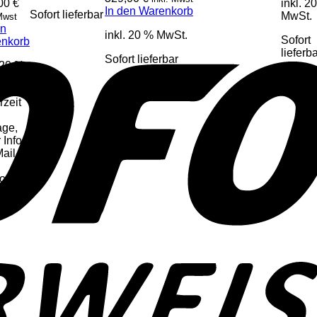
,00
€
inkl. 2
In den Warenkorb
Sofort lieferbar
MwSt.
 Mwst
en
inkl. 20 % MwSt.
Sofort
nkorb
lieferb
Sofort lieferbar
 20 %
t.
rzeit
age,
 Infos
Mail
fon