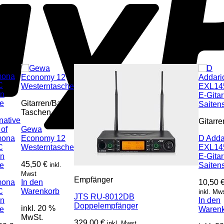
Gitarren/Bass
Taschen
Gitarre
Gewa
Economy 12
D Adda
Westerntasche
EXL14
E-Gita
45,50
€
inkl.
Saiten
Mwst
Empfänger
mona
In den
10,50
C
Warenkorb
inkl. Mw
JTS RU-8012DB
en
In den
Doppelempfänger
inkl. 20 %
e
Waren
MwSt.
329,00
€
inkl. Mwst