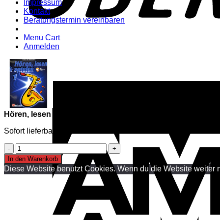
Impressum
Kontakt
Beratungstermin vereinbaren
Menu Cart
Anmelden
Hören, lesen & spielen 1 Altsaxophon
Sofort lieferbar
Hören,
lesen
In den Warenkorb
&
Diese Website benutzt Cookies. Wenn du die Website weiter n
spielen
1
Altsaxophon
Menge