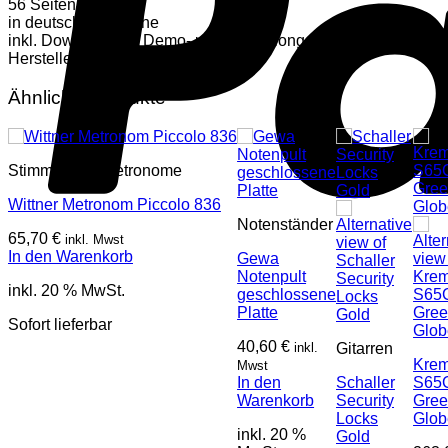
56 Seiten
in deutscher Sprache
inkl. Download mit Demo- und Play-Along-Tracks
Hersteller Nr.: DHP 991748-404
Ähnliche Produkte
Stimmgeräte/Metronome
Wittner Metronom Piccolo 836
Notenständer
65,70
€
inkl. Mwst
In den Warenkorb
Gewa
Notenpult
inkl. 20 % MwSt.
geschlossene
Platte
Sofort lieferbar
40,60
€
inkl.
Gitarren
Kre
Mwst
In den
Schaller
S65
Warenkorb
Security
Gre
Locks
Glob
inkl. 20 %
Gold