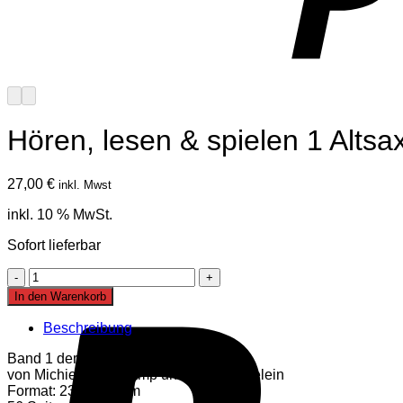
Hören, lesen & spielen 1 Alts
27,00
€
inkl. Mwst
inkl. 10 % MwSt.
Sofort lieferbar
Hören,
lesen
In den Warenkorb
&
spielen
Beschreibung
1
Altsaxophon
Band 1 der Schule für Altsaxophon
Menge
von Michiel Oldenkamp und Jaap Kastelein
Format: 23 x 30,5 cm