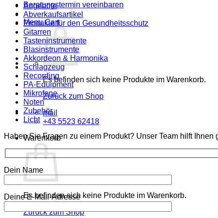
Beratungstermin vereinbaren
Angebote
Abverkaufsartikel
Menu Cart
Produkte für den Gesundheitsschutz
Gitarren
Tasteninstrumente
Blasinstrumente
Akkordeon & Harmonika
Schlagzeug
Recording
Es befinden sich keine Produkte im Warenkorb.
PA-Equipment
Mikrofone
Zurück zum Shop
Noten
Zubehör
mail
Licht
+43 5523 62418
Haben Sie Fragen zu einem Produkt? Unser Team hilft Ihnen g
Warenkorb
Dein Name
Es befinden sich keine Produkte im Warenkorb.
Deine E-Mail-Adresse
Zurück zum Shop