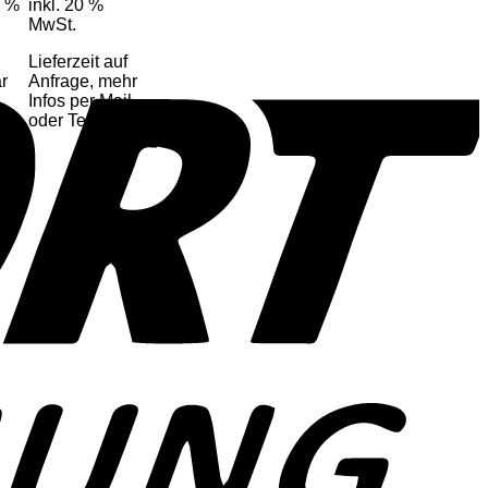
0 %
inkl. 20 %
MwSt.
Lieferzeit auf
ar
Anfrage, mehr
Infos per Mail
oder Telefon
o
P
P
S
A
E
C
C
M
S
V