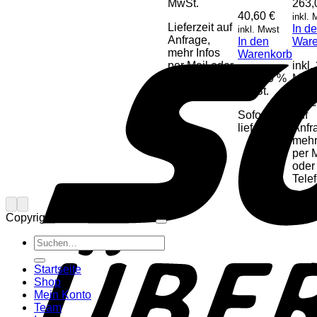
MwSt.
263
40,60
€
inkl.
Lieferzeit auf
In d
inkl. Mwst
Anfrage,
In den
Ware
mehr Infos
Warenkorb
per Mail oder
inkl.
Telefon
inkl. 20 %
MwS
MwSt.
Liefe
Sofort
auf
lieferbar
Anfr
mehr
per 
oder
Tele
Copyright 2026 ©
Musik Paul
Suchen
nach:
Startseite
Shop
Mein Konto
Team