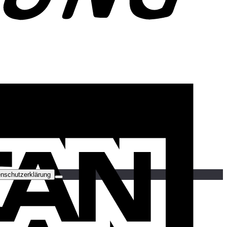
A
E
nschutzerklärung