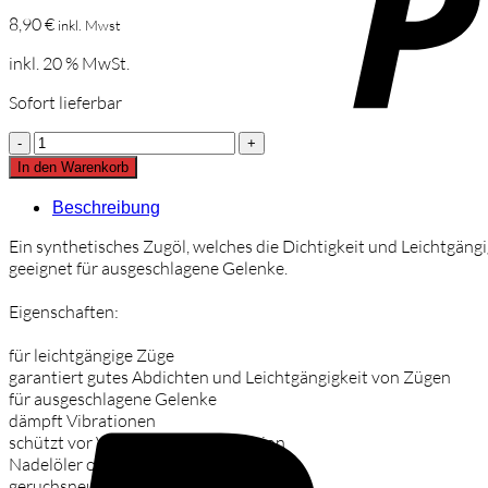
8,90
€
inkl. Mwst
inkl. 20 % MwSt.
Sofort lieferbar
JM
Slide
In den Warenkorb
Oil
5
Beschreibung
Menge
Ein synthetisches Zugöl, welches die Dichtigkeit und Leichtgäng
geeignet für ausgeschlagene Gelenke.
Eigenschaften:
für leichtgängige Züge
garantiert gutes Abdichten und Leichtgängigkeit von Zügen
für ausgeschlagene Gelenke
dämpft Vibrationen
schützt vor Verschleiß und Korrosion
Nadelöler optional
geruchsneutral