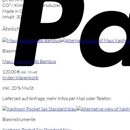
CO² / Klimaneutral produziert
Made in Germany
Inhalt: 30 ml
Ähnliche Produkte
Blasinstrumente
Maui Xaphoon-Bb Bambus
120,00
€
inkl. Mwst
In den Warenkorb
inkl. 20 % MwSt.
Lieferzeit auf Anfrage, mehr Infos per Mail oder Telefon
Blasinstrumente
Xaphoon Pocket Sax Standard blau