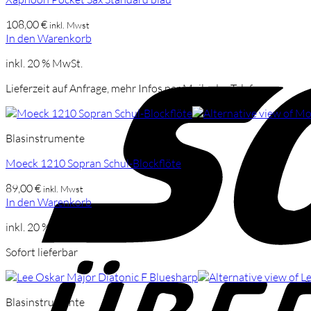
108,00
€
inkl. Mwst
In den Warenkorb
inkl. 20 % MwSt.
Lieferzeit auf Anfrage, mehr Infos per Mail oder Telefon
Blasinstrumente
Moeck 1210 Sopran Schul-Blockflöte
89,00
€
inkl. Mwst
In den Warenkorb
inkl. 20 % MwSt.
Sofort lieferbar
Blasinstrumente