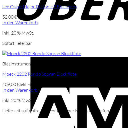
Lee Oskar Major Diatonic F Bluesharp
52,00
€
inkl. Mwst
In den Warenkorb
inkl. 20 % MwSt.
Sofort lieferbar
Blasinstrumente
Moeck 2202 Rondo Sopran Blockflöte
109,00
€
inkl. Mwst
In den Warenkorb
inkl. 20 % MwSt.
Lieferzeit auf Anfrage, mehr Infos per Mail oder Telefon