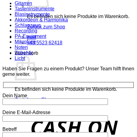
Gitarren
Tasteninstrumente
Blasinstrumente
Es befinden sich keine Produkte im Warenkorb.
Akkordeon & Harmonika
Schlagzeug
Zurück zum Shop
Recording
PA-Equipment
mail
Mikrofone
+43 5523 62418
Noten
Zubehör
Warenkorb
Licht
Haben Sie Fragen zu einem Produkt? Unser Team hilft Ihnen
gerne weiter.
Es befinden sich keine Produkte im Warenkorb.
Dein Name
Zurück zum Shop
Deine E-Mail-Adresse
o
P
Betreff