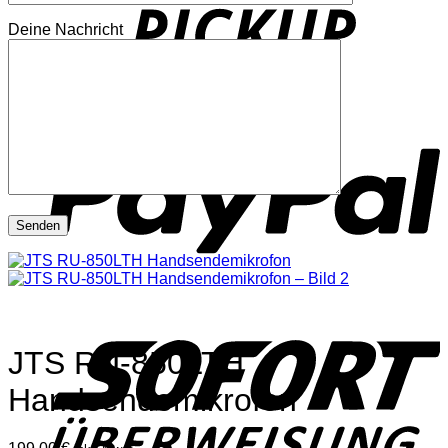
Deine Nachricht
P
S
JTS RU-850LTH
Handsendemikrofon