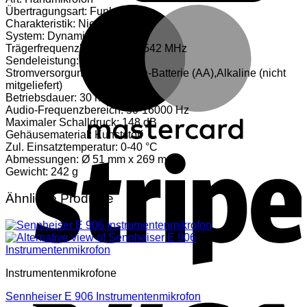
M
Übertragungsart: Funk
Charakteristik: Niere
System: Dynamisch
Trägerfrequenzbereich: 506-542 MHz
Sendeleistung: 10/50 mW
Stromversorgung: 2 x Mignon-Batterie (AA),Alkaline (nicht
mitgeliefert)
Betriebsdauer: 30 h
Audio-Frequenzbereich: 50-16000 Hz
Maximaler Schalldruck: 148 dB
Gehäusematerial: Kunststoff
S
Zul. Einsatztemperatur: 0-40 °C
Abmessungen: Ø 51 mm x 269 mm
Gewicht: 242 g
Ähnliche Produkte
Instrumentenmikrofone
V
Sennheiser E 906 Instrumentenmikrofon