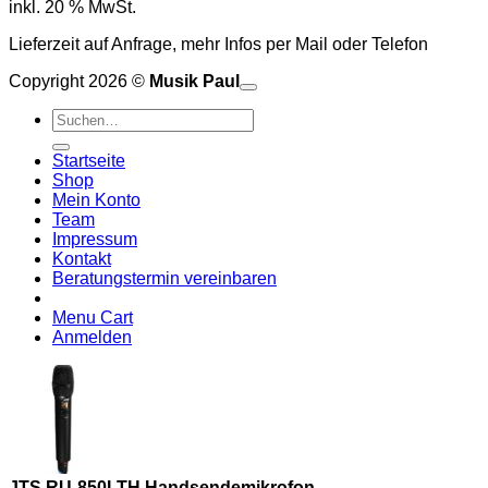
inkl. 20 % MwSt.
Lieferzeit auf Anfrage, mehr Infos per Mail oder Telefon
Copyright 2026 ©
Musik Paul
o
P
Suchen
P
S
nach:
A
E
C
Startseite
C
M
Shop
S
Mein Konto
V
Team
Impressum
Kontakt
Beratungstermin vereinbaren
Menu Cart
Anmelden
JTS RU-850LTH Handsendemikrofon