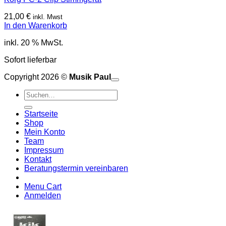
21,00
€
inkl. Mwst
In den Warenkorb
inkl. 20 % MwSt.
Sofort lieferbar
Copyright 2026 ©
Musik Paul
o
P
Suchen
P
S
nach:
A
E
C
Startseite
C
M
Shop
S
Mein Konto
V
Team
Impressum
Kontakt
Beratungstermin vereinbaren
Menu Cart
Anmelden