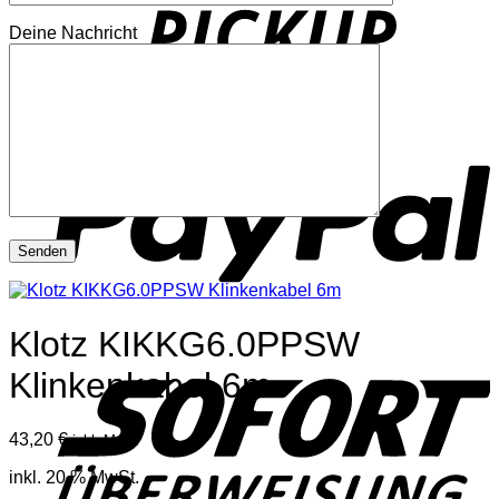
Deine Nachricht
P
Klotz KIKKG6.0PPSW
S
Klinkenkabel 6m
43,20
€
inkl. Mwst
inkl. 20 % MwSt.