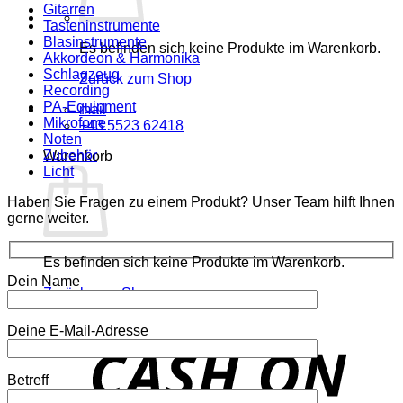
Gitarren
Tasteninstrumente
Blasinstrumente
Es befinden sich keine Produkte im Warenkorb.
Akkordeon & Harmonika
Schlagzeug
Zurück zum Shop
Recording
PA-Equipment
mail
Mikrofone
+43 5523 62418
Noten
Zubehör
Warenkorb
Licht
Haben Sie Fragen zu einem Produkt? Unser Team hilft Ihnen
gerne weiter.
Es befinden sich keine Produkte im Warenkorb.
Dein Name
Zurück zum Shop
Deine E-Mail-Adresse
o
P
Betreff