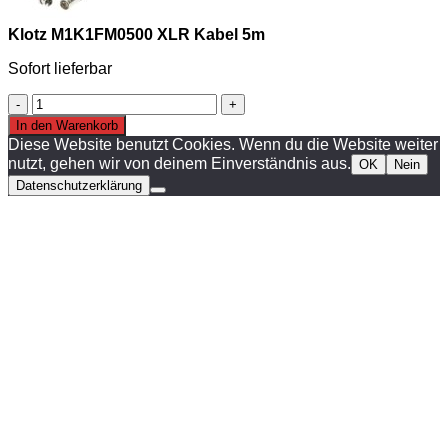
Klotz M1K1FM0500 XLR Kabel 5m
Sofort lieferbar
Klotz
M1K1FM0500
In den Warenkorb
XLR
Diese Website benutzt Cookies. Wenn du die Website weiter
Kabel
nutzt, gehen wir von deinem Einverständnis aus.
OK
Nein
5m
Datenschutzerklärung
Menge