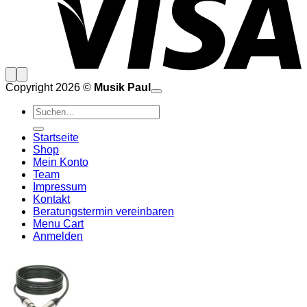
Copyright 2026 ©
Musik Paul
o
P
Suchen
P
S
nach:
A
E
C
Startseite
C
M
Shop
S
Mein Konto
V
Team
Impressum
Kontakt
Beratungstermin vereinbaren
Menu Cart
Anmelden