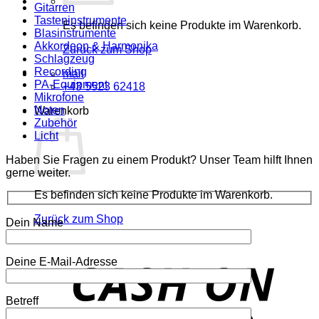
Gitarren
Tasteninstrumente
Es befinden sich keine Produkte im Warenkorb.
Blasinstrumente
Akkordeon & Harmonika
Zurück zum Shop
Schlagzeug
Recording
mail
PA-Equipment
+43 5523 62418
Mikrofone
Noten
Warenkorb
Zubehör
Licht
Haben Sie Fragen zu einem Produkt? Unser Team hilft Ihnen
gerne weiter.
Es befinden sich keine Produkte im Warenkorb.
Zurück zum Shop
Dein Name
o
Deine E-Mail-Adresse
P
Betreff