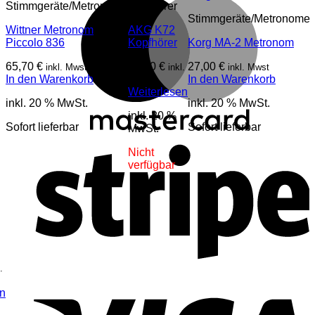
Stimmgeräte/Metronome
Kopfhörer
Stimmgeräte/Metronome
Wittner Metronom
AKG K72
Piccolo 836
Kopfhörer
Korg MA-2 Metronom
65,70
€
49,00
€
27,00
€
inkl. Mwst
inkl.
inkl. Mwst
In den Warenkorb
In den Warenkorb
Mwst
Weiterlesen
inkl. 20 % MwSt.
inkl. 20 % MwSt.
inkl. 20 %
Sofort lieferbar
Sofort lieferbar
MwSt.
S
Nicht
verfügbar
.
V
en