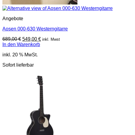
Angebote
Aosen 000-630 Westerngitarre
Ursprünglicher
Aktueller
689,00
€
549,00
€
inkl. Mwst
Preis
Preis
In den Warenkorb
war:
ist:
inkl. 20 % MwSt.
689,00 €
549,00 €.
Sofort lieferbar