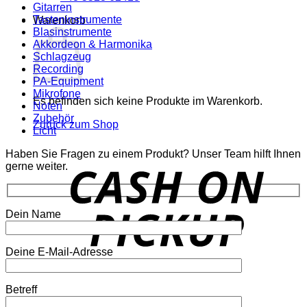
Gitarren
Tasteninstrumente
Warenkorb
Blasinstrumente
Akkordeon & Harmonika
Schlagzeug
Recording
PA-Equipment
Mikrofone
Es befinden sich keine Produkte im Warenkorb.
Noten
Zubehör
Zurück zum Shop
Licht
Haben Sie Fragen zu einem Produkt? Unser Team hilft Ihnen
o
gerne weiter.
P
Dein Name
Deine E-Mail-Adresse
P
Betreff