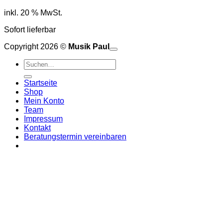
inkl. 20 % MwSt.
Sofort lieferbar
Copyright 2026 ©
Musik Paul
o
P
Suchen
P
S
nach:
A
E
C
Startseite
C
M
Shop
S
Mein Konto
V
Team
Impressum
Kontakt
Beratungstermin vereinbaren
Menu Cart
Anmelden