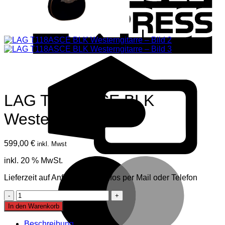
C
C
LAG T118ASCE BLK
Westerngitarre
599,00
€
inkl. Mwst
M
inkl. 20 % MwSt.
Lieferzeit auf Anfrage, mehr Infos per Mail oder Telefon
LAG
T118ASCE
In den Warenkorb
BLK
Westerngitarre
Beschreibung