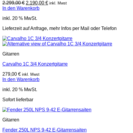
Ursprünglicher
Aktueller
2.299,00
€
2.190,00
€
inkl. Mwst
Preis
Preis
In den Warenkorb
war:
ist:
inkl. 20 % MwSt.
2.299,00 €
2.190,00 €.
Lieferzeit auf Anfrage, mehr Infos per Mail oder Telefon
Gitarren
Carvalho 1C 3/4 Konzertgitarre
279,00
€
inkl. Mwst
In den Warenkorb
inkl. 20 % MwSt.
Sofort lieferbar
Gitarren
Fender 250L NPS 9-42 E-Gitarrensaiten