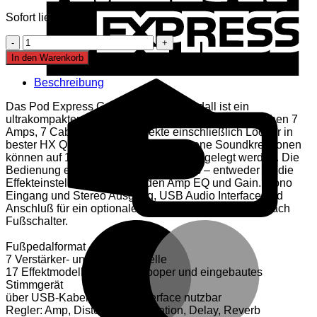
Sofort lieferbar
Line
6
In den Warenkorb
POD
Express
Beschreibung
C
Guitar
C
Menge
Das Pod Express Guitar Multi-Effektpedall ist ein
ultrakompakter Amp-, Cab- und Effektmodeler. Es stehen 7
Amps, 7 Cabinets und 17 Effekte einschließlich Looper in
bester HX Qualität zur Verfügung. Eigene Soundkreationen
können auf 14 User Speicherplätzen abgelegt werden. Die
Bedienung erfolgt intuitiv per Drehpotis – entweder für die
Effekteinstellungen oder für den Amp EQ und Gain. Mono
Eingang und Stereo Ausgang, USB Audio Interface und
Anschluß für ein optionales Expressionpedal bzw. 2-fach
Fußschalter.
M
Fußpedalformat
7 Verstärker- und Boxenmodelle
17 Effektmodelle inklusive Looper und eingebautes
Stimmgerät
über USB-Kabel als Audiointerface nutzbar
Regler: Amp, Distortion, Modulation, Delay, Reverb