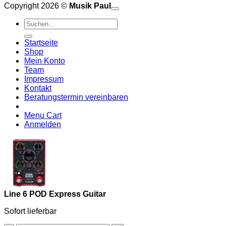
Copyright 2026 ©
Musik Paul
o
P
Suchen
P
S
nach:
A
E
C
Startseite
C
M
Shop
S
Mein Konto
V
Team
Impressum
Kontakt
Beratungstermin vereinbaren
Menu Cart
Anmelden
Line 6 POD Express Guitar
Sofort lieferbar