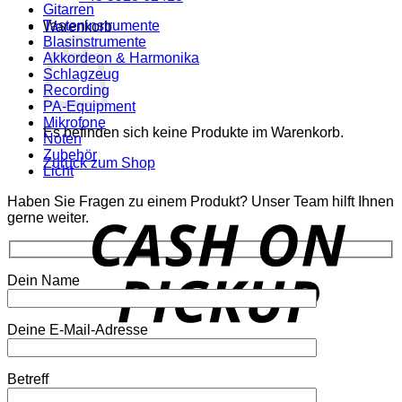
Gitarren
Tasteninstrumente
Warenkorb
Blasinstrumente
Akkordeon & Harmonika
Schlagzeug
Recording
PA-Equipment
Mikrofone
Es befinden sich keine Produkte im Warenkorb.
Noten
Zubehör
Zurück zum Shop
Licht
Haben Sie Fragen zu einem Produkt? Unser Team hilft Ihnen
o
gerne weiter.
P
Dein Name
Deine E-Mail-Adresse
P
Betreff