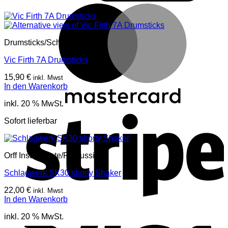
M
Drumsticks/Schlägel
Vic Firth 7A Drumsticks
15,90
€
inkl. Mwst
In den Warenkorb
inkl. 20 % MwSt.
S
Sofort lieferbar
Orff Instrumente/Percussion
Schlagwerk SK30 shorty Shaker
22,00
€
inkl. Mwst
In den Warenkorb
V
inkl. 20 % MwSt.