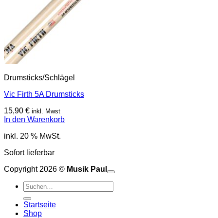
Drumsticks/Schlägel
Vic Firth 5A Drumsticks
15,90
€
inkl. Mwst
In den Warenkorb
inkl. 20 % MwSt.
Sofort lieferbar
Copyright 2026 ©
Musik Paul
o
P
Suchen
P
S
nach:
A
E
C
Startseite
C
M
Shop