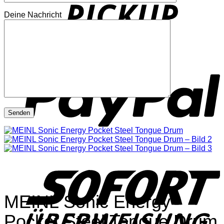
Deine Nachricht
P
S
MEINL Sonic Energy
Pocket Steel Tongue Drum