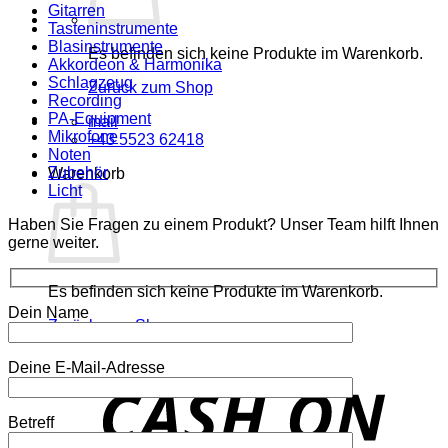
Gitarren
Tasteninstrumente
Blasinstrumente
Es befinden sich keine Produkte im Warenkorb.
Akkordeon & Harmonika
Schlagzeug
Zurück zum Shop
Recording
PA-Equipment
mail
Mikrofone
+43 5523 62418
Noten
Zubehör
Warenkorb
Licht
Haben Sie Fragen zu einem Produkt? Unser Team hilft Ihnen
gerne weiter.
Es befinden sich keine Produkte im Warenkorb.
Dein Name
Zurück zum Shop
Deine E-Mail-Adresse
o
P
Betreff