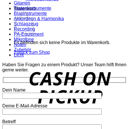
Gitarren
Tasteninstrumente
Warenkorb
Blasinstrumente
Akkordeon & Harmonika
Schlagzeug
Recording
PA-Equipment
Mikrofone
Es befinden sich keine Produkte im Warenkorb.
Noten
Zubehör
Zurück zum Shop
Licht
Haben Sie Fragen zu einem Produkt? Unser Team hilft Ihnen
o
gerne weiter.
P
Dein Name
Deine E-Mail-Adresse
P
Betreff