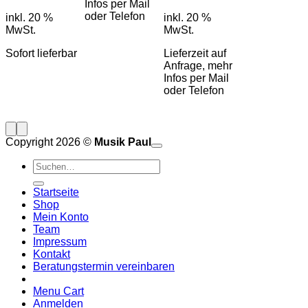
Infos per Mail
oder Telefon
inkl. 20 %
inkl. 20 %
MwSt.
MwSt.
Sofort lieferbar
Lieferzeit auf
Anfrage, mehr
Infos per Mail
oder Telefon
Copyright 2026 ©
Musik Paul
o
P
Suchen
P
S
nach:
A
E
C
Startseite
C
M
Shop
S
Mein Konto
V
Team
Impressum
Kontakt
Beratungstermin vereinbaren
Menu Cart
Anmelden