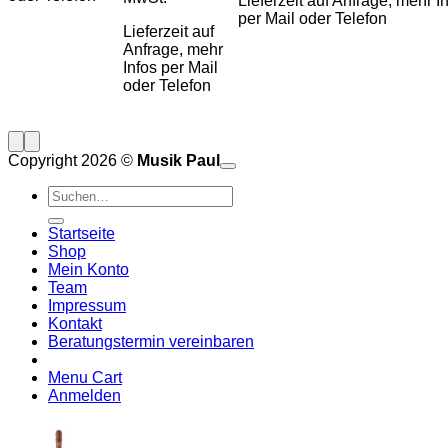
Lieferzeit auf Anfrage, mehr I
per Mail oder Telefon
Lieferzeit auf
Anfrage, mehr
Infos per Mail
oder Telefon
Copyright 2026 ©
Musik Paul
o
P
Suchen
P
S
nach:
A
E
C
Startseite
C
M
Shop
S
Mein Konto
V
Team
Impressum
Kontakt
Beratungstermin vereinbaren
Menu Cart
Anmelden