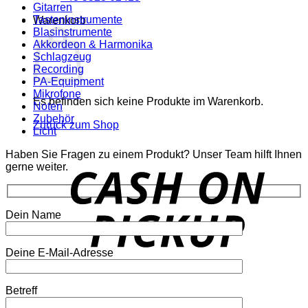
Gitarren
Tasteninstrumente
Warenkorb
Blasinstrumente
Akkordeon & Harmonika
Schlagzeug
Recording
PA-Equipment
Mikrofone
Es befinden sich keine Produkte im Warenkorb.
Noten
Zubehör
Zurück zum Shop
Licht
Haben Sie Fragen zu einem Produkt? Unser Team hilft Ihnen
o
gerne weiter.
P
Dein Name
Deine E-Mail-Adresse
P
Betreff