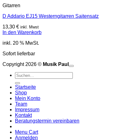
Gitarren
D Addario EJ15 Westerngitarren Saitensatz
13,30
€
inkl. Mwst
In den Warenkorb
inkl. 20 % MwSt.
Sofort lieferbar
Copyright 2026 ©
Musik Paul
o
P
Suchen
P
S
nach:
A
E
C
Startseite
C
M
Shop
S
Mein Konto
V
Team
Impressum
Kontakt
Beratungstermin vereinbaren
Menu Cart
Anmelden