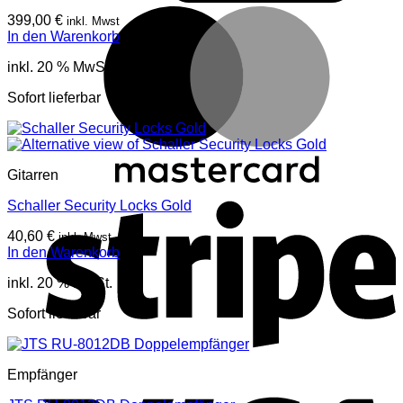
M
399,00
€
inkl. Mwst
In den Warenkorb
inkl. 20 % MwSt.
Sofort lieferbar
Gitarren
S
Schaller Security Locks Gold
40,60
€
inkl. Mwst
In den Warenkorb
inkl. 20 % MwSt.
Sofort lieferbar
V
Empfänger