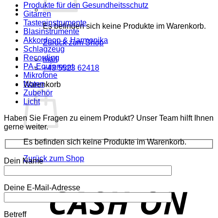
Produkte für den Gesundheitsschutz
Gitarren
Tasteninstrumente
Es befinden sich keine Produkte im Warenkorb.
Blasinstrumente
Akkordeon & Harmonika
Zurück zum Shop
Schlagzeug
Recording
mail
PA-Equipment
+43 5523 62418
Mikrofone
Noten
Warenkorb
Zubehör
Licht
Haben Sie Fragen zu einem Produkt? Unser Team hilft Ihnen
gerne weiter.
Es befinden sich keine Produkte im Warenkorb.
Zurück zum Shop
Dein Name
o
Deine E-Mail-Adresse
P
Betreff