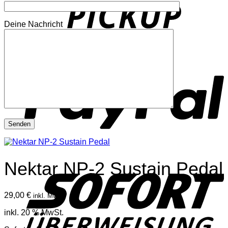
Deine Nachricht
P
S
Nektar NP-2 Sustain Pedal
29,00
€
inkl. Mwst
inkl. 20 % MwSt.