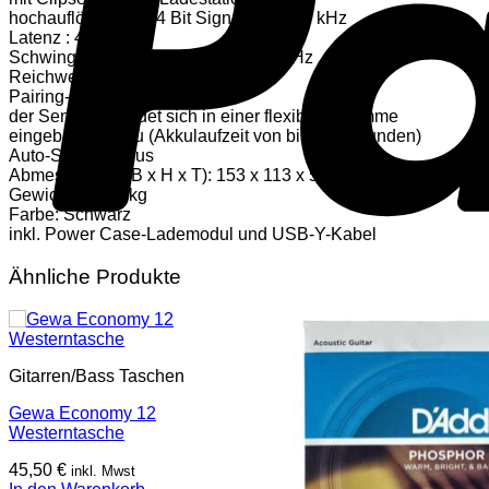
Menge
hochauflösendes 24 Bit Signal bei 44,1 kHz
Latenz : 4 ms
Schwingungsfrequenz : 20 – 20.000 Hz
Reichweite: 20 m
Pairing-System
der Sender befindet sich in einer flexiblen Klemme
eingebauter Akku (Akkulaufzeit von bis zu 7 Stunden)
Auto-Sleep-Modus
Abmessungen (B x H x T): 153 x 113 x 55 mm
Gewicht: 0,389 kg
Farbe: Schwarz
inkl. Power Case-Lademodul und USB-Y-Kabel
Ähnliche Produkte
Gitarren/Bass Taschen
Gewa Economy 12
Westerntasche
45,50
€
inkl. Mwst