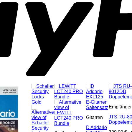
Empfänger
JTS RU-8
Gitarren
Doppelemp
D Addario