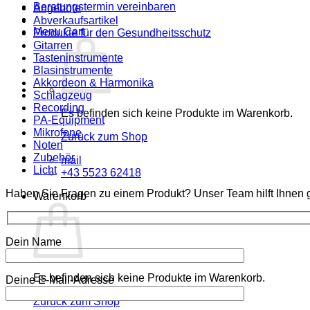
Beratungstermin vereinbaren
Angebote
Abverkaufsartikel
Menu Cart
Produkte für den Gesundheitsschutz
Gitarren
Tasteninstrumente
Blasinstrumente
Akkordeon & Harmonika
Schlagzeug
Recording
Es befinden sich keine Produkte im Warenkorb.
PA-Equipment
Mikrofone
Zurück zum Shop
Noten
Zubehör
mail
Licht
+43 5523 62418
Haben Sie Fragen zu einem Produkt? Unser Team hilft Ihnen g
Warenkorb
Dein Name
Es befinden sich keine Produkte im Warenkorb.
Deine E-Mail-Adresse
Zurück zum Shop