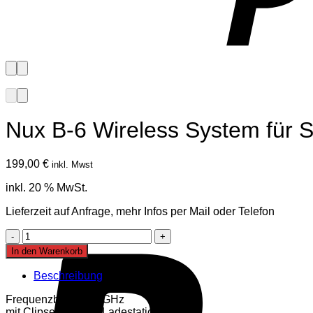
Nux B-6 Wireless System für 
199,00
€
inkl. Mwst
inkl. 20 % MwSt.
Lieferzeit auf Anfrage, mehr Infos per Mail oder Telefon
Nux
B-
In den Warenkorb
6
Wireless
Beschreibung
System
für
Frequenzband: 2,4 GHz
Saxophon
mit Clipsender und Ladestation