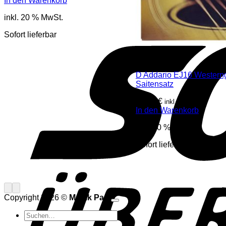
In den Warenkorb
inkl. 20 % MwSt.
Sofort lieferbar
Gitarren
D Addario EJ16 Westerng
Saitensatz
13,30
€
inkl. Mwst
In den Warenkorb
inkl. 20 % MwSt.
Sofort lieferbar
Copyright 2026 ©
Musik Paul
Suchen
nach: