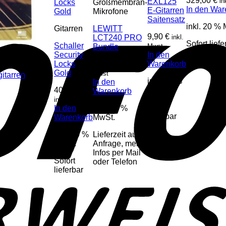
329,00
€
EXL125
in
Großmembran-
In den War
E-Gitarren
Mikrofone
Saitensatz
inkl. 20 %
Gitarren
LEWITT
9,90
€
LCT240 PRO
inkl.
Sofort liefe
Schaller
Bundle
Mwst
Security
In den
Locks
149,00
€
Warenkorb
inkl.
Gold
Mwst
itarren
inkl. 20 %
In den
40,60
€
MwSt.
Warenkorb
inkl. Mwst
Sofort
In den
inkl. 20 %
lieferbar
Warenkorb
MwSt.
inkl. 20 %
Lieferzeit auf
MwSt.
Anfrage, mehr
Infos per Mail
Sofort
oder Telefon
lieferbar