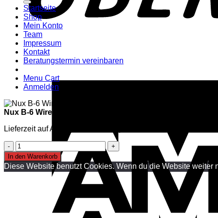
Startseite
Shop
Mein Konto
Team
Impressum
Kontakt
Beratungstermin vereinbaren
Menu Cart
Anmelden
Nux B-6 Wireless System für Saxophon
Lieferzeit auf Anfrage, mehr Infos per Mail oder Telefon
Nux
B-
In den Warenkorb
6
Diese Website benutzt Cookies. Wenn du die Website weiter n
Wireless
System
für
Saxophon
Menge