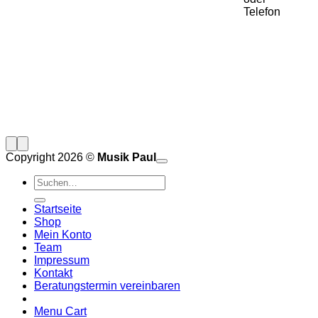
Telefon
Copyright 2026 ©
Musik Paul
o
P
Suchen
P
S
nach:
A
E
C
Startseite
C
M
Shop
S
Mein Konto
V
Team
Impressum
Kontakt
Beratungstermin vereinbaren
Menu Cart