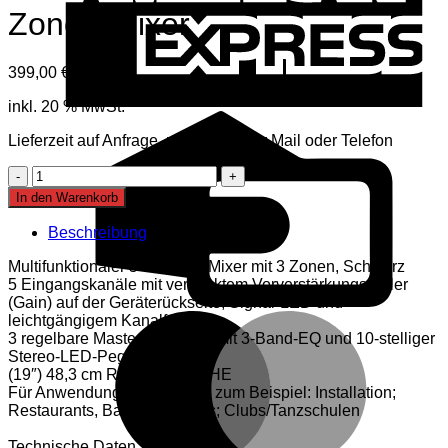
Zonen-Mixer
399,00
€
inkl. Mwst
inkl. 20 % MwSt.
C
C
Lieferzeit auf Anfrage, mehr Infos per Mail oder Telefon
OMNITRONIC
EM-
In den Warenkorb
650B
MK2
Beschreibung
Zonen-
Mixer
Multifunktionaler 5+2-Kanal-Mixer mit 3 Zonen, Schwarz
Menge
5 Eingangskanäle mit versenktem Vorverstärkungsregler
(Gain) auf der Geräterückseite, Signal-LED und
M
leichtgängigem Kanalfader
3 regelbare Masterausgänge mit 3-Band-EQ und 10-stelliger
Stereo-LED-Pegelanzeige
(19″) 48,3 cm Rackeinbau 2 HE
Für Anwendungsgebiete wie zum Beispiel: Installation;
Restaurants, Bars und Hotels; Clubs/Tanzschulen
Technische Daten