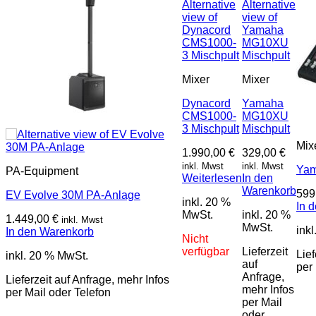
Mixer
Mixer
Dynacord
Yamaha
CMS1000-
MG10XU
3 Mischpult
Mischpult
Mix
1.990,00
€
329,00
€
inkl. Mwst
inkl. Mwst
Yam
PA-Equipment
Weiterlesen
In den
Warenkorb
599
EV Evolve 30M PA-Anlage
inkl. 20 %
In 
MwSt.
inkl. 20 %
1.449,00
€
inkl. Mwst
MwSt.
ink
In den Warenkorb
Nicht
verfügbar
Lieferzeit
Lief
inkl. 20 % MwSt.
auf
per
Anfrage,
Lieferzeit auf Anfrage, mehr Infos
mehr Infos
per Mail oder Telefon
per Mail
oder