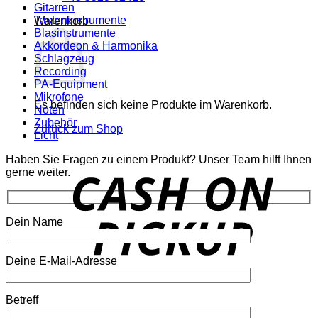
Gitarren
Tasteninstrumente
Warenkorb
Blasinstrumente
Akkordeon & Harmonika
Schlagzeug
Recording
PA-Equipment
Mikrofone
Es befinden sich keine Produkte im Warenkorb.
Noten
Zubehör
Zurück zum Shop
Licht
Haben Sie Fragen zu einem Produkt? Unser Team hilft Ihnen
o
gerne weiter.
P
Dein Name
Deine E-Mail-Adresse
P
Betreff