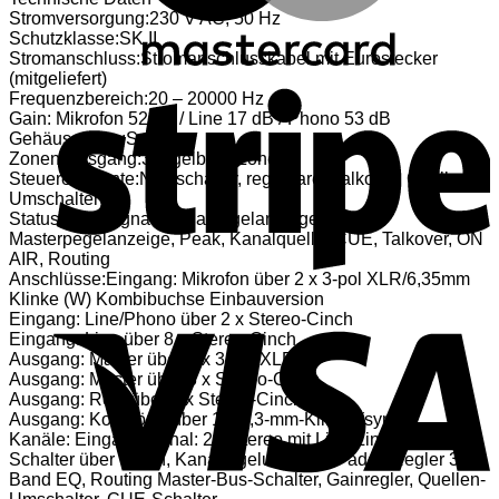
Stromversorgung:230 V AC, 50 Hz
Schutzklasse:SK II
Stromanschluss:Stromanschlusskabel mit Eurostecker
S
(mitgeliefert)
Frequenzbereich:20 – 20000 Hz
Gain: Mikrofon 52 dB / Line 17 dB / Phono 53 dB
Gehäusefarbe:Schwarz
Zonen-Ausgang:3 regelbare Zonen
Steuerelemente:Netzschalter, regelbarer Talkover, Quellen-
Umschalter
Status LED:Signal, Kanalpegelanzeige,
Masterpegelanzeige, Peak, Kanalquelle; CUE, Talkover, ON
AIR, Routing
Anschlüsse:Eingang: Mikrofon über 2 x 3-pol XLR/6,35mm
Klinke (W) Kombibuchse Einbauversion
V
Eingang: Line/Phono über 2 x Stereo-Cinch
Eingang: Line über 8 x Stereo-Cinch
Ausgang: Master über 3 x 3-pol XLR
Ausgang: Master über 3 x Stereo-Cinch
Ausgang: Rec. über 2 x Stereo-Cinch
Ausgang: Kopfhörer über 1 x 6,3-mm-Klinke (sym.)
Kanäle: Eingangskanal: 2 x Stereo mit Line-Line/Phono
Schalter über Cinch, Kanalregelung über Fader, Regler 3-
Band EQ, Routing Master-Bus-Schalter, Gainregler, Quellen-