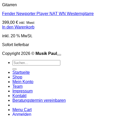
Gitarren
Fender Newporter Player NAT WN Westerngitarre
399,00
€
inkl. Mwst
In den Warenkorb
inkl. 20 % MwSt.
Sofort lieferbar
Copyright 2026 ©
Musik Paul
o
P
Suchen
P
S
nach:
A
E
C
Startseite
C
M
Shop
S
Mein Konto
V
Team
Impressum
Kontakt
Beratungstermin vereinbaren
Menu Cart
Anmelden