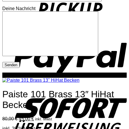
Deine Nachricht
P
Angebot!
S
Paiste 101 Brass 13″ HiHat
Becken
Ursprünglicher
Aktueller
80,00
€
45,00
€
inkl. Mwst
Preis
Preis
inkl. 20 % MwSt.
war:
ist: