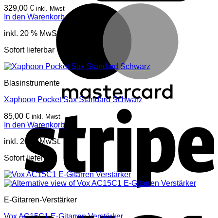
M
329,00
€
inkl. Mwst
In den Warenkorb
inkl. 20 % MwSt.
Sofort lieferbar
Blasinstrumente
Xaphoon Pocket Sax Standard Schwarz
S
85,00
€
inkl. Mwst
In den Warenkorb
inkl. 20 % MwSt.
Sofort lieferbar
E-Gitarren-Verstärker
V
Vox AC15C1 E-Gitarren Verstärker