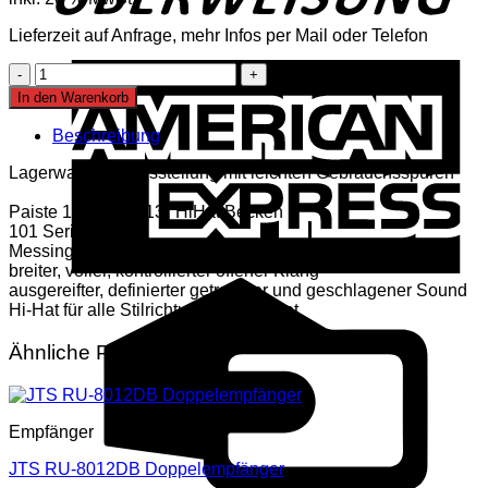
80,00 €
45,00 €.
Lieferzeit auf Anfrage, mehr Infos per Mail oder Telefon
A
Paiste
E
101
In den Warenkorb
Brass
13"
Beschreibung
HiHat
Becken
Lagerware aus Ausstellung mit leichten Gebrauchsspuren
Menge
Paiste 101 Brass 13″ HiHat Becken
101 Serie
Messing Material
breiter, voller, kontrollierter offener Klang
C
ausgereifter, definierter getretener und geschlagener Sound
C
Hi-Hat für alle Stilrichtungen geeignet
Ähnliche Produkte
Empfänger
JTS RU-8012DB Doppelempfänger