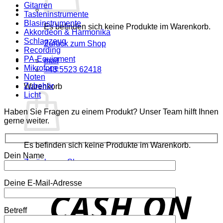
Gitarren
Tasteninstrumente
Blasinstrumente
Es befinden sich keine Produkte im Warenkorb.
Akkordeon & Harmonika
Schlagzeug
Zurück zum Shop
Recording
PA-Equipment
mail
Mikrofone
+43 5523 62418
Noten
Zubehör
Warenkorb
Licht
Haben Sie Fragen zu einem Produkt? Unser Team hilft Ihnen
gerne weiter.
Es befinden sich keine Produkte im Warenkorb.
Dein Name
Zurück zum Shop
Deine E-Mail-Adresse
o
P
Betreff