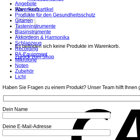
Angebote
Warenkorb
Abverkaufsartikel
Produkte für den Gesundheitsschutz
Gitarren
Tasteninstrumente
Blasinstrumente
Akkordeon & Harmonika
Schlagzeug
Es befinden sich keine Produkte im Warenkorb.
Recording
PA-Equipment
Zurück zum Shop
Mikrofone
Noten
Zubehör
Licht
Haben Sie Fragen zu einem Produkt? Unser Team hilft Ihnen g
Dein Name
Deine E-Mail-Adresse