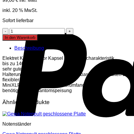
99,00
€
inkl. Mwst
inkl. 20 % MwSt.
Sofort lieferbar
Prodipe
BL21
In den Warenkorb
Mikrofon
für
Beschreibung
Kontrabass
Menge
Elektret Kondensator Kapsel mit Nierencharakteristik
bis zu 140dB SPL
sehr guter Klang
Halterung für die Montage am Kontrabass an den Saiten zwis
flexibler Schwanenhals
MiniXLR-XLR Adapter im Lieferumfang
benötigt +48V Phantomspeisung
Ähnliche Produkte
Notenständer