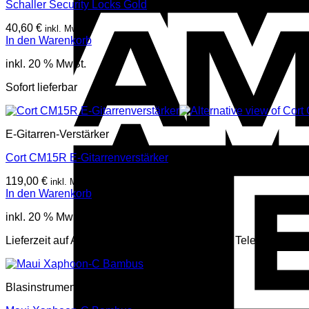
Schaller Security Locks Gold
40,60
€
inkl. Mwst
In den Warenkorb
inkl. 20 % MwSt.
Sofort lieferbar
E-Gitarren-Verstärker
Cort CM15R E-Gitarrenverstärker
119,00
€
inkl. Mwst
In den Warenkorb
inkl. 20 % MwSt.
Lieferzeit auf Anfrage, mehr Infos per Mail oder Telefon
Blasinstrumente