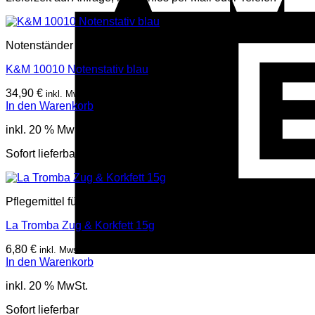
Notenständer
K&M 10010 Notenstativ blau
34,90
€
inkl. Mwst
In den Warenkorb
inkl. 20 % MwSt.
Sofort lieferbar
Pflegemittel für Blasinstrumente
La Tromba Zug & Korkfett 15g
6,80
€
inkl. Mwst
In den Warenkorb
inkl. 20 % MwSt.
Sofort lieferbar