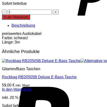
Sofort lieferbar
Proel
CHL210LU3
In den Warenkorb
Kabel
Menge
Beschreibung
preiswertes Audiokabel
Farbe: schwarz
Länge: 3m
Ähnliche Produkte
Gitarren/Bass Taschen
Rockbag RB20505B Deluxe E-Bass Tasche
59,00
€
inkl. Mwst
In den Warenkorb
inkl. 20 % MwSt.
Sofort lieferbar