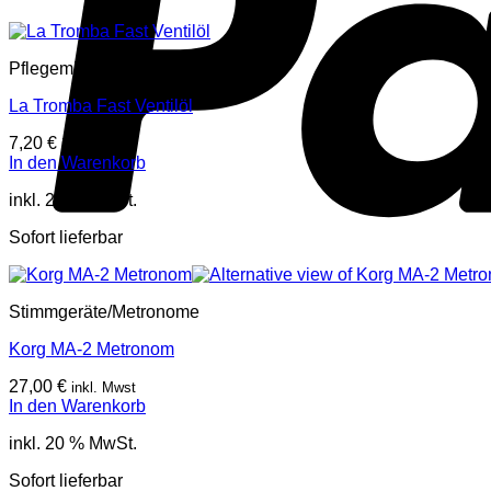
Pflegemittel für Blasinstrumente
La Tromba Fast Ventilöl
7,20
€
inkl. Mwst
In den Warenkorb
inkl. 20 % MwSt.
Sofort lieferbar
Stimmgeräte/Metronome
Korg MA-2 Metronom
27,00
€
inkl. Mwst
In den Warenkorb
inkl. 20 % MwSt.
Sofort lieferbar