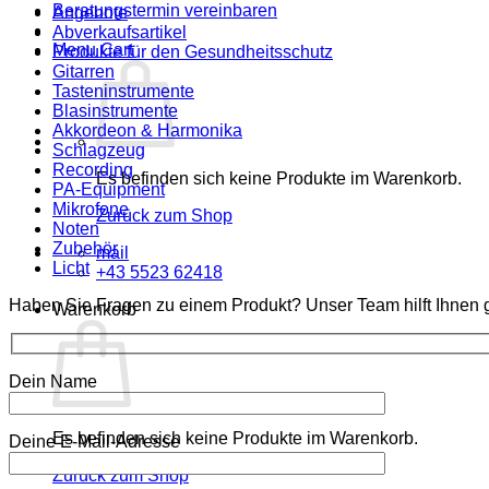
Beratungstermin vereinbaren
Angebote
Abverkaufsartikel
Menu Cart
Produkte für den Gesundheitsschutz
Gitarren
Tasteninstrumente
Blasinstrumente
Akkordeon & Harmonika
Schlagzeug
Recording
Es befinden sich keine Produkte im Warenkorb.
PA-Equipment
Mikrofone
Zurück zum Shop
Noten
Zubehör
mail
Licht
+43 5523 62418
Haben Sie Fragen zu einem Produkt? Unser Team hilft Ihnen g
Warenkorb
Dein Name
Es befinden sich keine Produkte im Warenkorb.
Deine E-Mail-Adresse
Zurück zum Shop