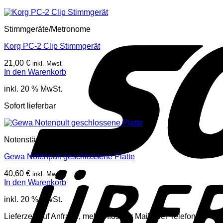
Stimmgeräte/Metronome
Korg PC-2 Clip Stimmgerät
21,00
€
inkl. Mwst
In den Warenkorb
inkl. 20 % MwSt.
Sofort lieferbar
Notenständer
Gewa Notenpult geschlossene Platte
40,60
€
inkl. Mwst
In den Warenkorb
inkl. 20 % MwSt.
Lieferzeit auf Anfrage, mehr Infos per Mail oder Telefon