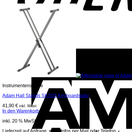
Instrumentenstative
Adam Hall Stands SKS03 Keyboardstativ
41,90
€
inkl. Mwst
In den Warenkorb
inkl. 20 % MwSt.
Lieferzeit auf Anfrage, mehr Infos per Mail oder Telefon