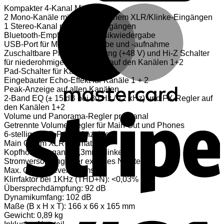
M
Kompakter 4-Kanal Mixer
2 Mono-Kanäle mit symmetrischem XLR/Klinke-Eingängen
1 Stereo-Kanal mit Klinke-Eingängen
Bluetooth-Empfänger für Musikwiedergabe
USB-Port für Musikwiedergabe und -aufnahme
Zuschaltbare Phantomspeisung (+48 V) und Hi-Z Schalter
für niederohmige Instrumente auf den Kanälen 1+2
Pad-Schalter für Kanal 3/4
Eingebauter Echo-Effekt für Kanäle 1 + 2
Peak-Anzeige auf allen Kanälen
2-Band EQ (± 15 dB bei 80 Hz / 12 kHz) und FX-Regler auf
S
den Kanälen 1+2
Volume und Panorama-Regler pro Kanal
Getrennte Volume-Regler für Main Out und Phones
6-stellige LED Pegel-Anzeige
Main Out im XLR-Format
Kopfhörerausgang: 6,3mm Klinke
Stromversorgung über externes Netzteil
Max. Output Level: 3Vrms
Klirrfaktor bei 1KHz (THD+N): <0,03%
Übersprechdämpfung: 92 dB
Dynamikumfang: 102 dB
Maße (B x H x T): 166 x 66 x 165 mm
V
Gewicht: 0,89 kg