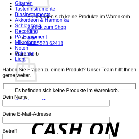
Gitarren
Tasteninstrumente
Blasinstrumente
Es befinden sich keine Produkte im Warenkorb.
Akkordeon & Harmonika
Schlagzeug
Zurück zum Shop
Recording
PA-Equipment
mail
Mikrofone
+43 5523 62418
Noten
Zubehör
Warenkorb
Licht
Haben Sie Fragen zu einem Produkt? Unser Team hilft Ihnen
gerne weiter.
Es befinden sich keine Produkte im Warenkorb.
Dein Name
Zurück zum Shop
Deine E-Mail-Adresse
o
P
Betreff