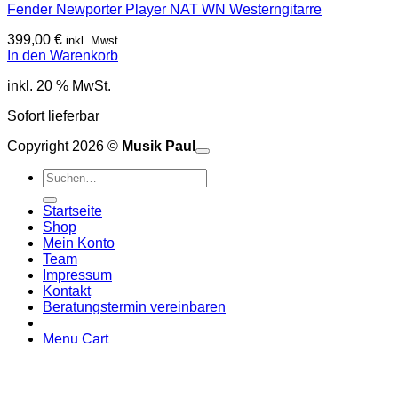
Fender Newporter Player NAT WN Westerngitarre
399,00
€
inkl. Mwst
In den Warenkorb
inkl. 20 % MwSt.
Sofort lieferbar
Copyright 2026 ©
Musik Paul
o
P
Suchen
P
S
nach:
A
E
C
Startseite
C
M
Shop
S
Mein Konto
V
Team
Impressum
Kontakt
Beratungstermin vereinbaren
Menu Cart
Anmelden