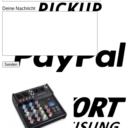
Deine Nachricht
P
S