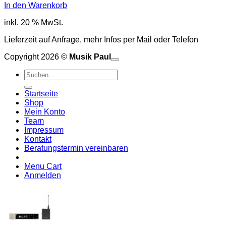
In den Warenkorb
inkl. 20 % MwSt.
Lieferzeit auf Anfrage, mehr Infos per Mail oder Telefon
Copyright 2026 ©
Musik Paul
o
P
Suchen
P
S
nach:
A
E
C
Startseite
C
M
Shop
S
Mein Konto
V
Team
Impressum
Kontakt
Beratungstermin vereinbaren
Menu Cart
Anmelden