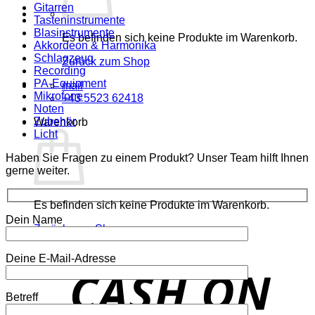
Gitarren
Tasteninstrumente
Blasinstrumente
Es befinden sich keine Produkte im Warenkorb.
Akkordeon & Harmonika
Schlagzeug
Zurück zum Shop
Recording
PA-Equipment
mail
Mikrofone
+43 5523 62418
Noten
Zubehör
Warenkorb
Licht
Haben Sie Fragen zu einem Produkt? Unser Team hilft Ihnen
gerne weiter.
Es befinden sich keine Produkte im Warenkorb.
Dein Name
Zurück zum Shop
Deine E-Mail-Adresse
o
P
Betreff