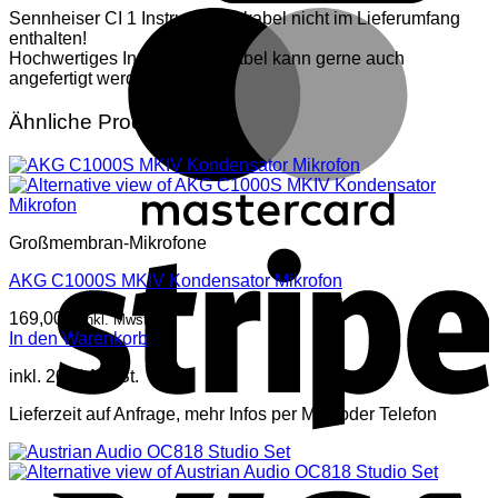
M
Sennheiser CI 1 Instrumentenkabel nicht im Lieferumfang
enthalten!
Hochwertiges Instrumentenkabel kann gerne auch
angefertigt werden!
Ähnliche Produkte
S
Großmembran-Mikrofone
AKG C1000S MKIV Kondensator Mikrofon
169,00
€
inkl. Mwst
In den Warenkorb
inkl. 20 % MwSt.
Lieferzeit auf Anfrage, mehr Infos per Mail oder Telefon
V