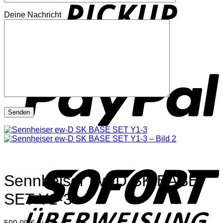
Deine Nachricht
P
S
Sennheiser ew-D SK BASE
SET Y1-3