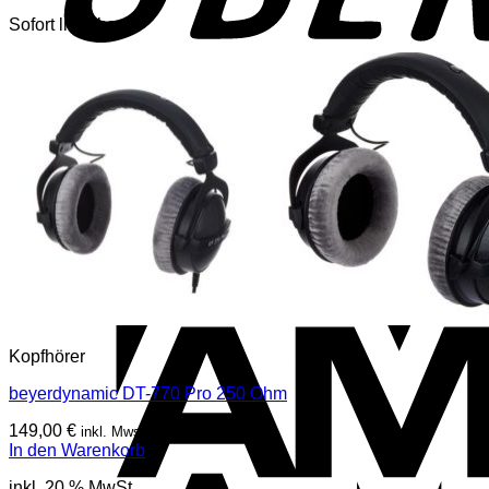
Sofort lieferbar
Kopfhörer
beyerdynamic DT-770 Pro 250 Ohm
149,00
€
inkl. Mwst
In den Warenkorb
inkl. 20 % MwSt.