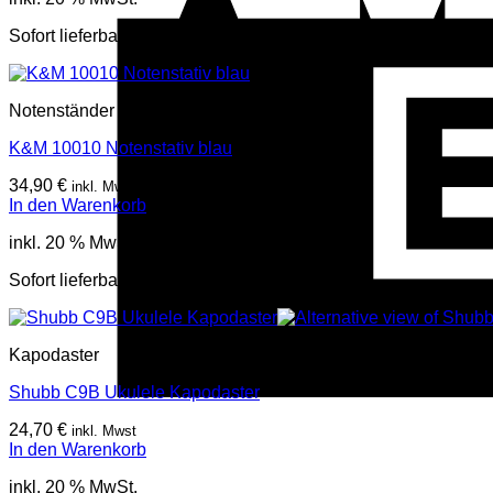
Sofort lieferbar
Notenständer
K&M 10010 Notenstativ blau
34,90
€
inkl. Mwst
In den Warenkorb
inkl. 20 % MwSt.
Sofort lieferbar
Kapodaster
Shubb C9B Ukulele Kapodaster
24,70
€
inkl. Mwst
In den Warenkorb
inkl. 20 % MwSt.