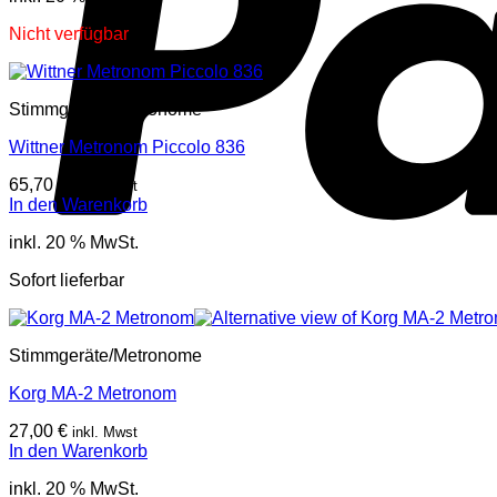
Nicht verfügbar
Stimmgeräte/Metronome
Wittner Metronom Piccolo 836
65,70
€
inkl. Mwst
In den Warenkorb
inkl. 20 % MwSt.
Sofort lieferbar
Stimmgeräte/Metronome
Korg MA-2 Metronom
27,00
€
inkl. Mwst
In den Warenkorb
inkl. 20 % MwSt.