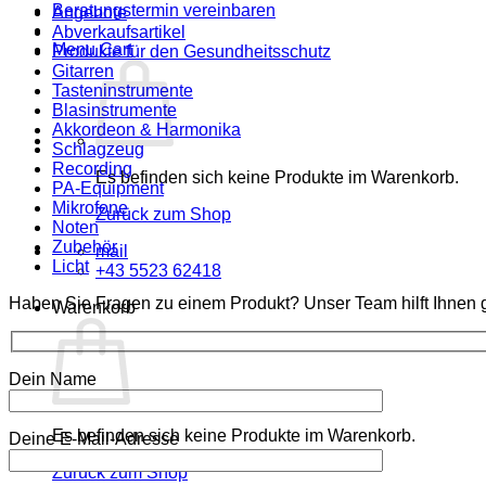
Beratungstermin vereinbaren
Angebote
Abverkaufsartikel
Menu Cart
Produkte für den Gesundheitsschutz
Gitarren
Tasteninstrumente
Blasinstrumente
Akkordeon & Harmonika
Schlagzeug
Recording
Es befinden sich keine Produkte im Warenkorb.
PA-Equipment
Mikrofone
Zurück zum Shop
Noten
Zubehör
mail
Licht
+43 5523 62418
Haben Sie Fragen zu einem Produkt? Unser Team hilft Ihnen g
Warenkorb
Dein Name
Es befinden sich keine Produkte im Warenkorb.
Deine E-Mail-Adresse
Zurück zum Shop