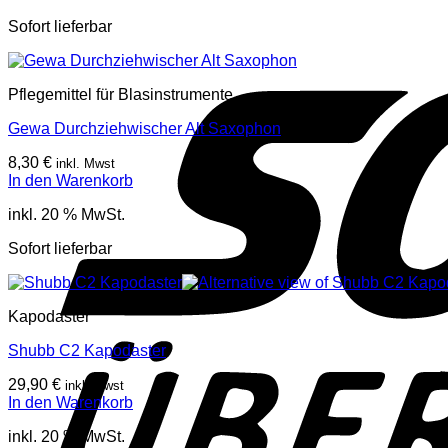
Sofort lieferbar
Pflegemittel für Blasinstrumente
Gewa Durchziehwischer Alt Saxophon
8,30
€
inkl. Mwst
In den Warenkorb
inkl. 20 % MwSt.
Sofort lieferbar
Kapodaster
Shubb C2 Kapodaster
29,90
€
inkl. Mwst
In den Warenkorb
inkl. 20 % MwSt.