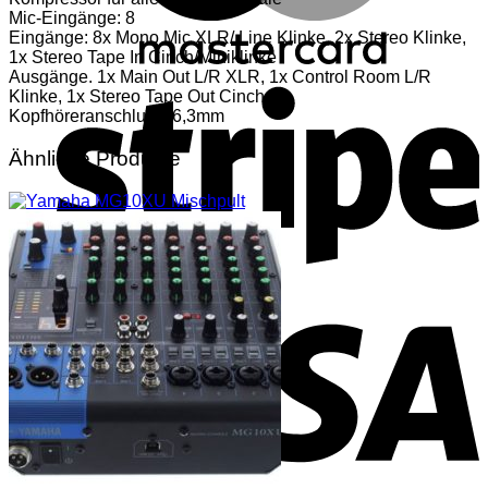
Mic-Eingänge: 8
Eingänge: 8x Mono Mic XLR/ Line Klinke, 2x Stereo Klinke,
1x Stereo Tape In Cinch/Miniklinke
S
Ausgänge. 1x Main Out L/R XLR, 1x Control Room L/R
Klinke, 1x Stereo Tape Out Cinch
Kopfhöreranschluss: 6,3mm
Ähnliche Produkte
V