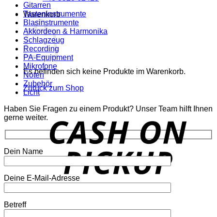
Gitarren
Tasteninstrumente
Warenkorb
Blasinstrumente
Akkordeon & Harmonika
Schlagzeug
Recording
PA-Equipment
Mikrofone
Es befinden sich keine Produkte im Warenkorb.
Noten
Zubehör
Zurück zum Shop
Licht
Haben Sie Fragen zu einem Produkt? Unser Team hilft Ihnen
o
gerne weiter.
P
Dein Name
Deine E-Mail-Adresse
P
Betreff