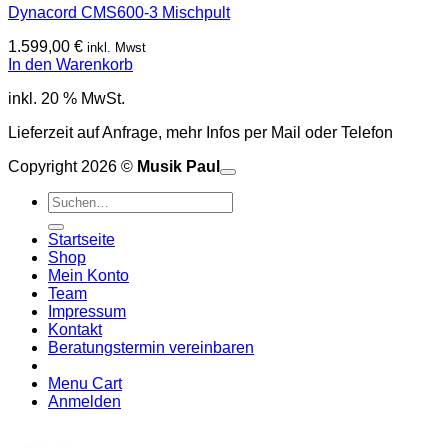
Dynacord CMS600-3 Mischpult
1.599,00
€
inkl. Mwst
In den Warenkorb
inkl. 20 % MwSt.
Lieferzeit auf Anfrage, mehr Infos per Mail oder Telefon
Copyright 2026 ©
Musik Paul
o
P
Suchen
P
S
nach:
A
E
C
Startseite
C
M
Shop
S
Mein Konto
V
Team
Impressum
Kontakt
Beratungstermin vereinbaren
Menu Cart
Anmelden