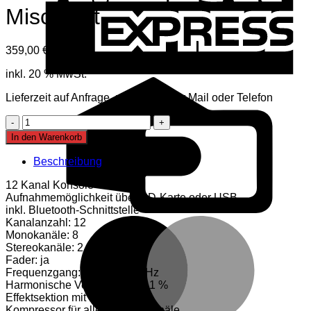
Mischpult
359,00
€
inkl. Mwst
inkl. 20 % MwSt.
C
C
Lieferzeit auf Anfrage, mehr Infos per Mail oder Telefon
Studiomaster
Club
In den Warenkorb
XS12+
Mischpult
Beschreibung
Menge
12 Kanal Konsole
Aufnahmemöglichkeit über SD-Karte oder USB
inkl. Bluetooth-Schnittstelle
M
Kanalanzahl: 12
Monokanäle: 8
Stereokanäle: 2
Fader: ja
Frequenzgang: 10 Hz – 20 kHz
Harmonische Verzerrung < 0,1 %
Effektsektion mit 16 Presets
Kompressor für alle Mikrofonkanäle