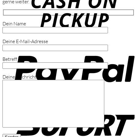
gerne weiter.
Dein Name
Deine E-Mail-Adresse
P
Betreff
Deine Nachricht
S