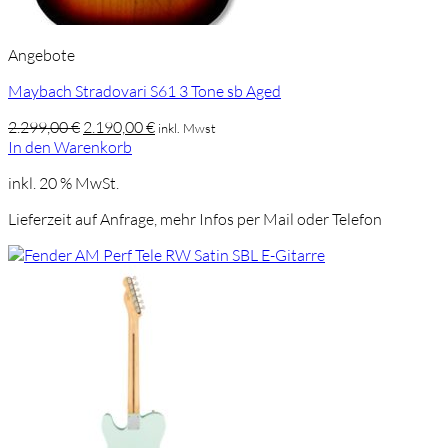
Angebote
Maybach Stradovari S61 3 Tone sb Aged
Ursprünglicher
Aktueller
2.299,00
€
2.190,00
€
inkl. Mwst
Preis
Preis
In den Warenkorb
war:
ist:
inkl. 20 % MwSt.
2.299,00 €
2.190,00 €.
Lieferzeit auf Anfrage, mehr Infos per Mail oder Telefon