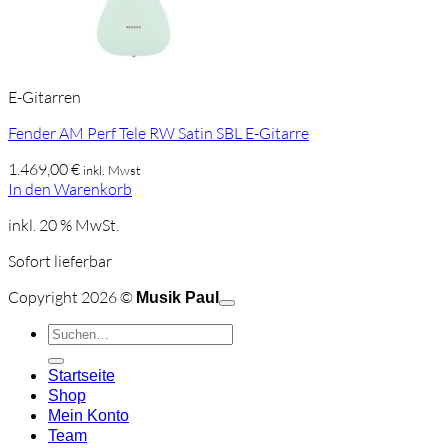
E-Gitarren
Fender AM Perf Tele RW Satin SBL E-Gitarre
1.469,00
€
inkl. Mwst
In den Warenkorb
inkl. 20 % MwSt.
Sofort lieferbar
C
Copyright 2026 ©
Musik Paul
o
P
Suchen
P
S
nach:
A
E
C
Startseite
C
M
Shop
S
Mein Konto
V
Team