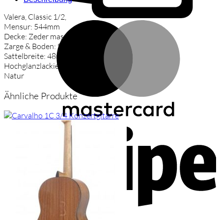
1/2
Valera, Classic 1/2,
Menge
M
Mensur: 544mm
Decke: Zeder massiv,
Zarge & Boden: Sapele
Sattelbreite: 48mm,
Hochglanzlackierung,
Natur
Ähnliche Produkte
S