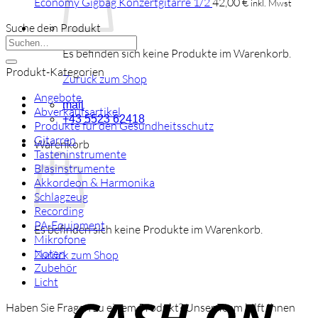
Economy Gigbag Konzertgitarre 1/2
42,00
€
inkl. Mwst
Suche dein Produkt
Suchen
Es befinden sich keine Produkte im Warenkorb.
nach:
Produkt-Kategorien
Zurück zum Shop
Angebote
mail
Abverkaufsartikel
+43 5523 62418
Produkte für den Gesundheitsschutz
Gitarren
Warenkorb
Tasteninstrumente
Blasinstrumente
Akkordeon & Harmonika
Schlagzeug
Recording
PA-Equipment
Es befinden sich keine Produkte im Warenkorb.
Mikrofone
Noten
Zurück zum Shop
Zubehör
C
Licht
o
Haben Sie Fragen zu einem Produkt? Unser Team hilft Ihnen
P