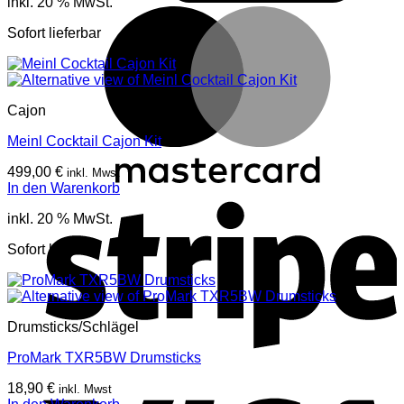
inkl. 20 % MwSt.
M
Sofort lieferbar
Cajon
Meinl Cocktail Cajon Kit
499,00
€
inkl. Mwst
In den Warenkorb
S
inkl. 20 % MwSt.
Sofort lieferbar
Drumsticks/Schlägel
ProMark TXR5BW Drumsticks
V
18,90
€
inkl. Mwst