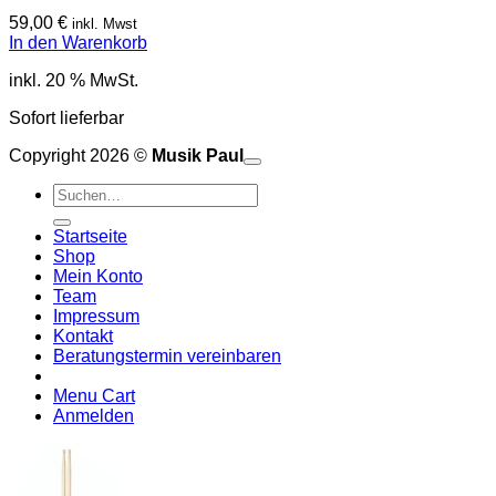
59,00
€
inkl. Mwst
In den Warenkorb
inkl. 20 % MwSt.
Sofort lieferbar
Copyright 2026 ©
Musik Paul
o
P
Suchen
P
S
nach:
A
E
C
Startseite
C
M
Shop
S
Mein Konto
V
Team
Impressum
Kontakt
Beratungstermin vereinbaren
Menu Cart
Anmelden