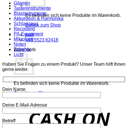
Gitarren
Tasteninstrumente
Blasinstrumente
Es befinden sich keine Produkte im Warenkorb.
Akkordeon & Harmonika
Schlagzeug
Zurück zum Shop
Recording
PA-Equipment
mail
Mikrofone
+43 5523 62418
Noten
Zubehör
Warenkorb
Licht
Haben Sie Fragen zu einem Produkt? Unser Team hilft Ihnen
gerne weiter.
Es befinden sich keine Produkte im Warenkorb.
Dein Name
Zurück zum Shop
Deine E-Mail-Adresse
o
P
Betreff