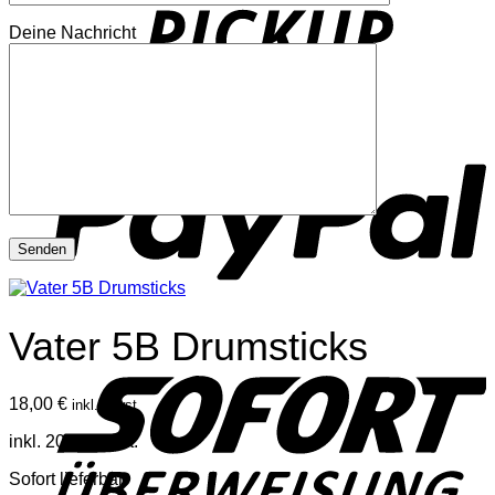
Deine Nachricht
P
Vater 5B Drumsticks
S
18,00
€
inkl. Mwst
inkl. 20 % MwSt.
Sofort lieferbar