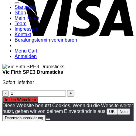
nach:
A
E
C
Startseite
C
M
Shop
S
Mein Konto
V
Team
Impressum
Kontakt
Beratungstermin vereinbaren
Menu Cart
Anmelden
Vic Firth SPE3 Drumsticks
Sofort lieferbar
Vic
Firth
In den Warenkorb
SPE3
Diese Website benutzt Cookies. Wenn du die Website weiter
Drumsticks
nutzt, gehen wir von deinem Einverständnis aus.
OK
Nein
Menge
Datenschutzerklärung