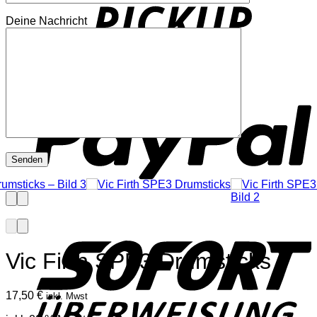
Deine Nachricht
P
S
Vic Firth SPE3 Drumsticks
17,50
€
inkl. Mwst