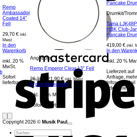
M
Remo
Ambassador
Drumkit/Trom
Coated 14″
Fell
Tama LJK48P
HBK Club-Ja
29,70
€
inkl.
Pancake Drum
Mwst
In den
419,00
€
inkl.
Warenkorb
In den Waren
Angebote
inkl. 20 %
inkl. 20 % Mw
S
MwSt.
Remo Emperor Clear 13″ Fell
Lieferzeit auf
b
Sofort
Anfrage, mehr
Ursprünglicher
Aktueller
26,10
€
21,90
€
inkl. Mwst
lieferbar
Infos per Mail
Preis
Preis
In den Warenkorb
oder Telefon
war:
ist:
inkl. 20 % MwSt.
26,10 €
21,90 €.
Sofort lieferbar
Copyright 2026 ©
Musik Paul
V
o
P
Suchen
P
S