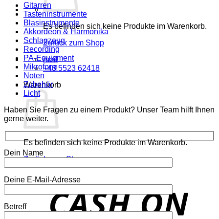
Gitarren
Tasteninstrumente
Blasinstrumente
Es befinden sich keine Produkte im Warenkorb.
Akkordeon & Harmonika
Schlagzeug
Zurück zum Shop
Recording
PA-Equipment
mail
Mikrofone
+43 5523 62418
Noten
Zubehör
Warenkorb
Licht
Haben Sie Fragen zu einem Produkt? Unser Team hilft Ihnen
gerne weiter.
Es befinden sich keine Produkte im Warenkorb.
Dein Name
Zurück zum Shop
Deine E-Mail-Adresse
o
P
Betreff